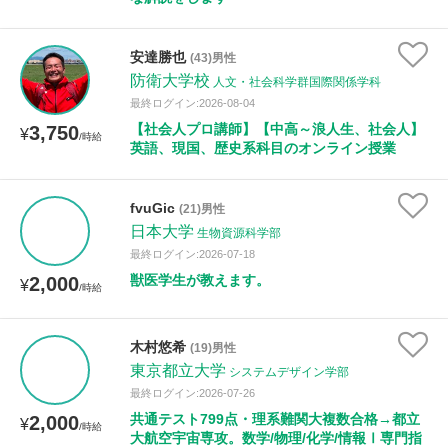
安達勝也
(43)男性
防衛大学校
人文・社会科学群国際関係学科
最終ログイン:2026-08-04
【社会人プロ講師】【中高～浪人生、社会人】
3,750
¥
/時給
英語、現国、歴史系科目のオンライン授業
fvuGic
(21)男性
日本大学
生物資源科学部
最終ログイン:2026-07-18
獣医学生が教えます。
2,000
¥
/時給
木村悠希
(19)男性
東京都立大学
システムデザイン学部
最終ログイン:2026-07-26
共通テスト799点・理系難関大複数合格→都立
2,000
¥
/時給
大航空宇宙専攻。数学/物理/化学/情報Ⅰ専門指