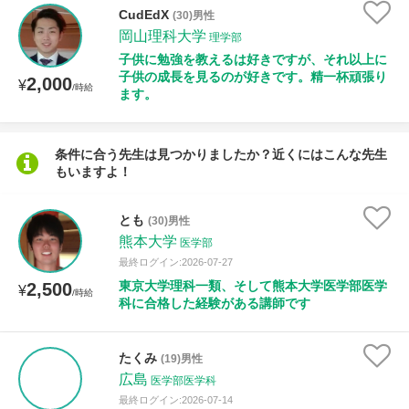
CudEdX
(30)男性
岡山理科大学
理学部
授業可能日
子供に勉強を教えるは好きですが、それ以上に
子供の成長を見るのが好きです。精一杯頑張り
2,000
¥
/時給
月曜日
火曜日
水曜日
木曜日
金曜日
ます。
土曜日
日曜日
条件に合う先生は見つかりましたか？近くにはこんな先生
もいますよ！
所属大学
とも
(30)男性
熊本大学
医学部
年齢：18-101歳
最終ログイン:2026-07-27
東京大学理科一類、そして熊本大学医学部医学
2,500
¥
/時給
科に合格した経験がある講師です
性別
たくみ
(19)男性
広島
医学部医学科
最終ログイン:2026-07-14