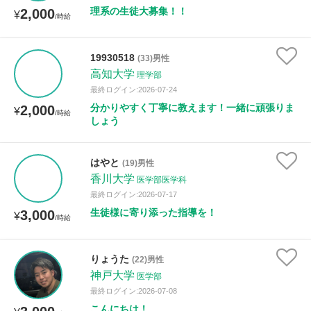
理系の生徒大募集！！
2,000
¥
/時給
19930518
(33)男性
高知大学
理学部
最終ログイン:2026-07-24
分かりやすく丁寧に教えます！一緒に頑張りま
2,000
¥
/時給
しょう
はやと
(19)男性
香川大学
医学部医学科
最終ログイン:2026-07-17
生徒様に寄り添った指導を！
3,000
¥
/時給
りょうた
(22)男性
神戸大学
医学部
最終ログイン:2026-07-08
こんにちは！