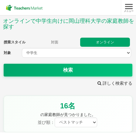
メニュー
授業スタイル
オンラインで中学生向けに岡山理科大学の家庭教師を
探す
対面
オンライン
授業スタイル
対面
オンライン
対象
対象
検索
教科
詳しく検索する
英語
数学
現代文
古典
理科
地理
歴史
公民
芸術
音楽
保健体育
技術
16名
家庭科
の家庭教師が見つかりました。
並び順：
時給：¥1,000 ～ ¥10,000