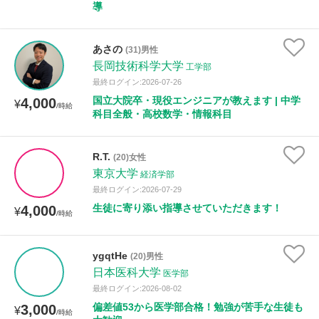
導
あさの
(31)男性
長岡技術科学大学
工学部
最終ログイン:2026-07-26
国立大院卒・現役エンジニアが教えます | 中学
4,000
¥
/時給
科目全般・高校数学・情報科目
R.T.
(20)女性
東京大学
経済学部
最終ログイン:2026-07-29
生徒に寄り添い指導させていただきます！
4,000
¥
/時給
ygqtHe
(20)男性
日本医科大学
医学部
最終ログイン:2026-08-02
偏差値53から医学部合格！勉強が苦手な生徒も
3,000
¥
/時給