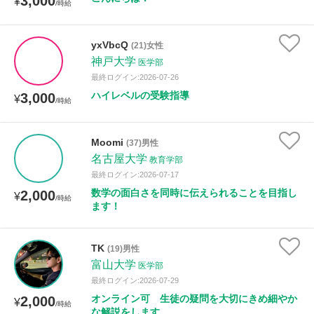
3,000
¥
/時給
yxVbcQ
(21)女性
神戸大学
医学部
最終ログイン:2026-07-26
ハイレベルの受験指導
3,000
¥
/時給
Moomi
(37)男性
名古屋大学
教育学部
最終ログイン:2026-07-17
数学の面白さを同時に伝えられることを目指し
2,000
¥
/時給
ます！
TK
(19)男性
富山大学
医学部
最終ログイン:2026-07-29
オンライン可 生徒の疑問を大切にきめ細やか
2,000
¥
/時給
な解説をします