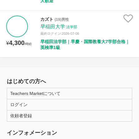
大歓迎
カズト
(19)男性
早稲田大学
法学部
最終ログイン:2026-07-06
早稲田法学部｜早慶・国際教養大7学部合格｜
4,300
¥
/時給
英検準1級
はじめての方へ
Teachers Marketについて
ログイン
依頼者登録
インフォメーション