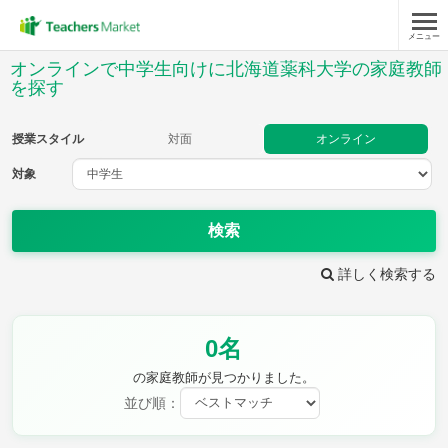
メニュー
授業スタイル
オンラインで中学生向けに北海道薬科大学の家庭教師
を探す
対面
オンライン
授業スタイル
対面
オンライン
対象
対象
検索
教科
詳しく検索する
英語
数学
現代文
古典
理科
地理
歴史
公民
芸術
音楽
保健体育
技術
0名
家庭科
の家庭教師が見つかりました。
並び順：
時給：¥1,000 ～ ¥10,000