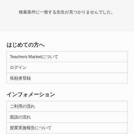
検索条件に一致する先生が見つかりませんでした。
授業可能日
月曜日
火曜日
水曜日
木曜日
金曜日
土曜日
日曜日
はじめての方へ
Teachers Marketについて
所属大学
ログイン
依頼者登録
年齢：18-101歳
インフォメーション
ご利用の流れ
性別
面談の流れ
授業実施報告について