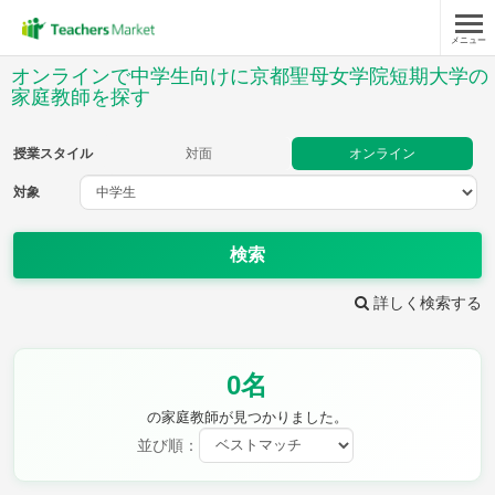
メニュー
授業スタイル
オンラインで中学生向けに京都聖母女学院短期大学の
家庭教師を探す
対面
オンライン
授業スタイル
対面
オンライン
対象
対象
検索
教科
詳しく検索する
英語
数学
現代文
古典
理科
地理
歴史
公民
芸術
音楽
保健体育
技術
0名
家庭科
の家庭教師が見つかりました。
並び順：
時給：¥1,000 ～ ¥10,000