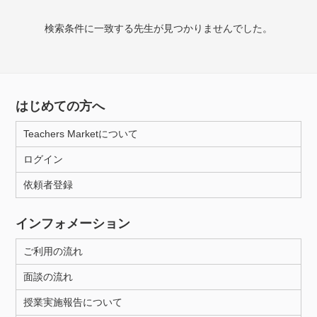
検索条件に一致する先生が見つかりませんでした。
授業可能日
月曜日
火曜日
水曜日
木曜日
金曜日
土曜日
日曜日
はじめての方へ
Teachers Marketについて
所属大学
ログイン
依頼者登録
年齢：18-101歳
インフォメーション
ご利用の流れ
性別
面談の流れ
授業実施報告について