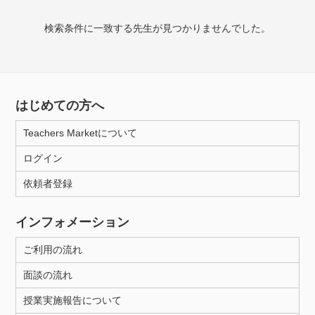
検索条件に一致する先生が見つかりませんでした。
授業可能日
月曜日
火曜日
水曜日
木曜日
金曜日
土曜日
日曜日
はじめての方へ
Teachers Marketについて
所属大学
ログイン
依頼者登録
年齢：18-101歳
インフォメーション
ご利用の流れ
性別
面談の流れ
授業実施報告について