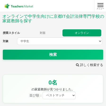
メニュー
授業スタイル
オンラインで中学生向けに京都IT会計法律専門学校の
家庭教師を探す
対面
オンライン
授業スタイル
対面
オンライン
対象
対象
検索
教科
詳しく検索する
英語
数学
現代文
古典
理科
地理
歴史
公民
芸術
音楽
保健体育
技術
0名
家庭科
の家庭教師が見つかりました。
並び順：
時給：¥1,000 ～ ¥10,000