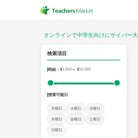
授業スタイル
対面
オンラインで中学生向けにサイバー大
対象
検索項目
時給：¥
1,000
～ ¥
10,000
教科
英語
数学
現代文
古典
理科
地理
授業可能日
時給：¥1,000 ～ ¥10,000
月曜日
火曜日
水曜日
木曜日
金曜日
土曜日
授業可能日
日曜日