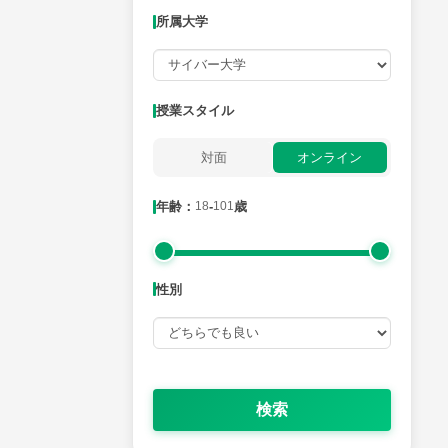
所属大学
月曜日
火曜日
水曜日
木曜日
金曜日
所属大学
授業スタイル
対面
オンライン
年齢：18-101歳
年齢：
18
-
101
歳
性別
性別
検索