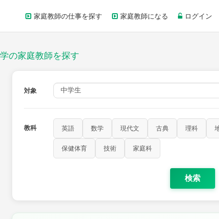
家庭教師の仕事を探す
家庭教師になる
ログイン
学の家庭教師を探す
対象
教科
英語
数学
現代文
古典
理科
歴史
公民
芸術
音楽
保健体育
技術
家庭科
保健体育
技術
家庭科
検索