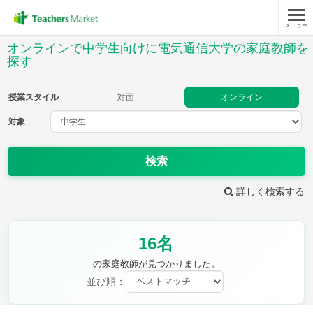
メニュー
授業スタイル
オンラインで中学生向けに電気通信大学の家庭教師を
探す
対面
オンライン
授業スタイル
対面
オンライン
対象
対象
検索
教科
詳しく検索する
英語
数学
現代文
古典
理科
地理
歴史
公民
芸術
音楽
保健体育
技術
16名
家庭科
の家庭教師が見つかりました。
並び順：
時給：¥1,000 ～ ¥10,000