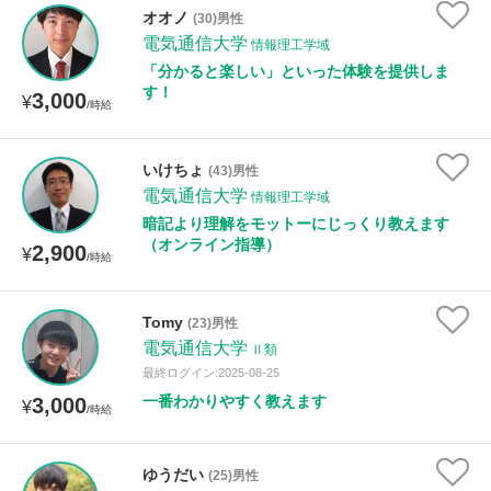
オオノ
(30)男性
電気通信大学
情報理工学域
授業可能日
「分かると楽しい」といった体験を提供しま
す！
3,000
¥
/時給
月曜日
火曜日
水曜日
木曜日
金曜日
土曜日
日曜日
いけちょ
(43)男性
電気通信大学
情報理工学域
所属大学
暗記より理解をモットーにじっくり教えます
（オンライン指導）
2,900
¥
/時給
年齢：18-101歳
Tomy
(23)男性
電気通信大学
Ⅱ類
最終ログイン:2025-08-25
一番わかりやすく教えます
3,000
性別
¥
/時給
ゆうだい
(25)男性