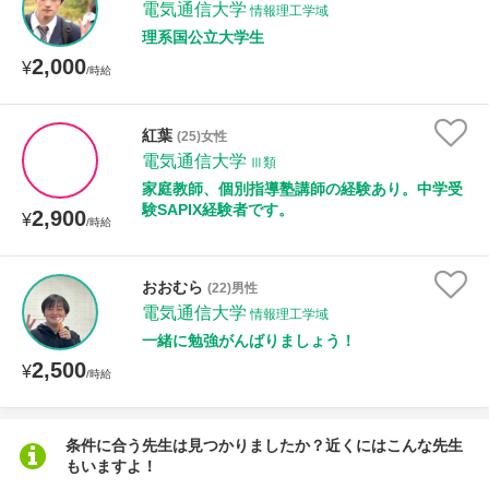
電気通信大学
情報理工学域
理系国公立大学生
2,000
¥
/時給
紅葉
(25)女性
電気通信大学
Ⅲ類
家庭教師、個別指導塾講師の経験あり。中学受
験SAPIX経験者です。
2,900
¥
/時給
おおむら
(22)男性
電気通信大学
情報理工学域
一緒に勉強がんばりましょう！
2,500
¥
/時給
条件に合う先生は見つかりましたか？近くにはこんな先生
もいますよ！