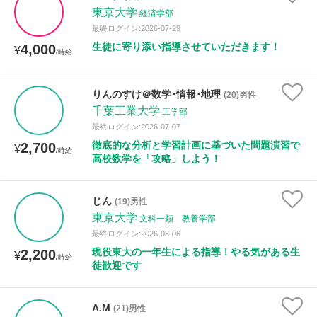
東京大学
経済学部
最終ログイン:2026-07-29
生徒に寄り添い指導させていただきます！
4,000
¥
/時給
りんのすけ＠数学･情報･地理
(20)男性
千葉工業大学
工学部
最終ログイン:2026-07-07
徹底的な分析と学習計画に基づいた問題演習で
2,700
¥
/時給
高校数学を「攻略」しよう！
じん
(19)男性
東京大学
文科一類 教養学部
最終ログイン:2026-08-06
現役東大の一年生による指導！やる気がある生
2,200
¥
/時給
徒歓迎です
A.M
(21)男性