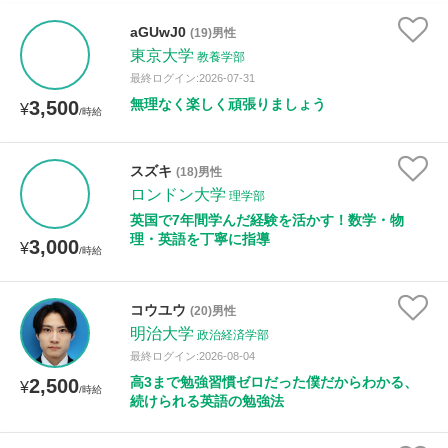
aGUwJ0
(19)男性
東京大学
教養学部
最終ログイン:2026-07-31
無理なく楽しく頑張りましょう
3,500
¥
/時給
スズキ
(18)男性
ロンドン大学
理学部
英国で7年間学んだ経験を活かす！数学・物
理・英語を丁寧に指導
3,000
¥
/時給
コウユウ
(20)男性
明治大学
政治経済学部
最終ログイン:2026-08-04
高3まで勉強習慣ゼロだった僕だからわかる、
2,500
¥
/時給
続けられる英語の勉強法