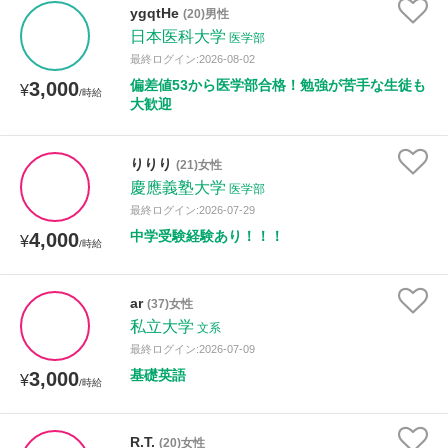
ygqtHe
(20)男性
日本医科大学
医学部
最終ログイン:2026-08-02
偏差値53から医学部合格！勉強が苦手な生徒も
3,000
¥
/時給
大歓迎
りりり
(21)女性
慶應義塾大学
医学部
最終ログイン:2026-07-29
中学受験経験あり！！！
4,000
¥
/時給
ar
(37)女性
私立大学
文系
最終ログイン:2026-07-09
基礎英語
3,000
¥
/時給
R.T.
(20)女性