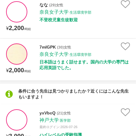
なな
(29)女性
奈良女子大学
生活環境学部
不登校児童生徒歓迎
2,200
¥
/時給
7mlGPK
(30)女性
奈良女子大学
生活環境学部
日本語はうまく話せます。国内の大学の専門は
応用英語でした。
2,000
¥
/時給
条件に合う先生は見つかりましたか？近くにはこんな先生
もいますよ！
yxVbcQ
(21)女性
神戸大学
医学部
最終ログイン:2026-07-26
ハイレベルの受験指導