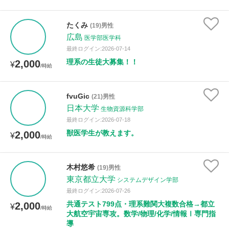
たくみ
(19)男性
広島
医学部医学科
最終ログイン:2026-07-14
理系の生徒大募集！！
2,000
¥
/時給
fvuGic
(21)男性
日本大学
生物資源科学部
最終ログイン:2026-07-18
獣医学生が教えます。
2,000
¥
/時給
木村悠希
(19)男性
東京都立大学
システムデザイン学部
最終ログイン:2026-07-26
共通テスト799点・理系難関大複数合格→都立
2,000
¥
/時給
大航空宇宙専攻。数学/物理/化学/情報Ⅰ専門指
導