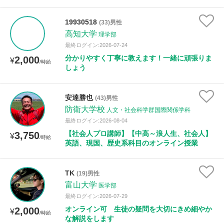
19930518
(33)男性
高知大学
理学部
最終ログイン:2026-07-24
分かりやすく丁寧に教えます！一緒に頑張りま
2,000
¥
/時給
しょう
安達勝也
(43)男性
防衛大学校
人文・社会科学群国際関係学科
最終ログイン:2026-08-04
【社会人プロ講師】【中高～浪人生、社会人】
3,750
¥
/時給
英語、現国、歴史系科目のオンライン授業
TK
(19)男性
富山大学
医学部
最終ログイン:2026-07-29
オンライン可 生徒の疑問を大切にきめ細やか
2,000
¥
/時給
な解説をします