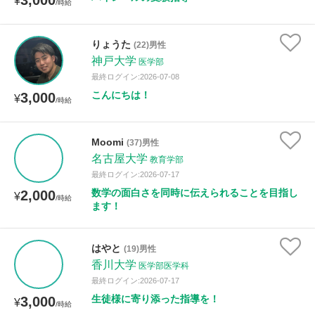
3,000
¥
/時給
りょうた
(22)男性
神戸大学
医学部
最終ログイン:2026-07-08
こんにちは！
3,000
¥
/時給
Moomi
(37)男性
名古屋大学
教育学部
最終ログイン:2026-07-17
数学の面白さを同時に伝えられることを目指し
2,000
¥
/時給
ます！
はやと
(19)男性
香川大学
医学部医学科
最終ログイン:2026-07-17
生徒様に寄り添った指導を！
3,000
¥
/時給