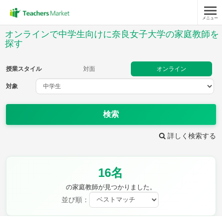
メニュー
授業スタイル
オンラインで中学生向けに奈良女子大学の家庭教師を
探す
対面
オンライン
授業スタイル
対面
オンライン
対象
対象
検索
教科
詳しく検索する
英語
数学
現代文
古典
理科
地理
歴史
公民
芸術
音楽
保健体育
技術
16名
家庭科
の家庭教師が見つかりました。
並び順：
時給：¥1,000 ～ ¥10,000