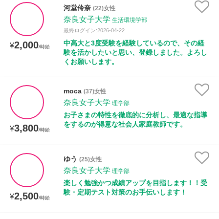
河堂伶奈
(22)女性
奈良女子大学
生活環境学部
授業可能日
最終ログイン:2026-04-22
中高大と3度受験を経験しているので、その経
2,000
¥
/時給
月曜日
火曜日
水曜日
木曜日
金曜日
験を活かしたいと思い、登録しました。よろし
くお願いします。
土曜日
日曜日
moca
(37)女性
所属大学
奈良女子大学
理学部
お子さまの特性を徹底的に分析し、最適な指導
をするのが得意な社会人家庭教師です。
3,800
¥
/時給
年齢：18-101歳
ゆう
(25)女性
奈良女子大学
理学部
性別
楽しく勉強かつ成績アップを目指します！！受
験・定期テスト対策のお手伝いします！
2,500
¥
/時給