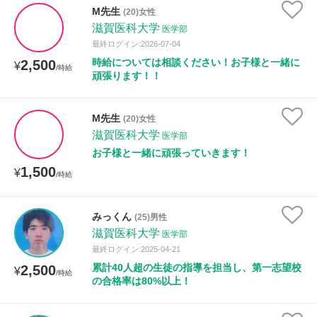
M先生
(20)女性
滋賀医科大学
医学部
授業可能日
最終ログイン:2026-07-04
時給については相談ください！お子様と一緒に
2,500
¥
/時給
月曜日
火曜日
水曜日
木曜日
金曜日
頑張ります！！
土曜日
日曜日
M先生
(20)女性
滋賀医科大学
医学部
所属大学
お子様と一緒に頑張っていきます！
1,500
¥
/時給
年齢：18-101歳
みっくん
(25)男性
滋賀医科大学
医学部
最終ログイン:2025-04-21
性別
累計40人超の生徒の指導を担当し、第一志望校
2,500
¥
/時給
の合格率は80%以上！