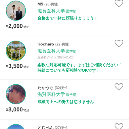
M5
(26)男性
滋賀医科大学
医学部
合格まで一緒に頑張りましょう！
2,000
¥
/時給
Kocharo
(22)男性
滋賀医科大学
医学部
最終ログイン:2026-01-23
柔軟な対応可能です。まずはご相談ください！
3,500
¥
/時給
時給についても応相談でOKです！！
たかうち
(32)男性
滋賀医科大学
医学部
成績向上への努力は怠りません
3,000
¥
/時給
とむぺん
(27)男性