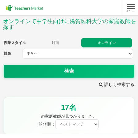
メニュー
授業スタイル
オンラインで中学生向けに滋賀医科大学の家庭教師を
探す
対面
オンライン
授業スタイル
対面
オンライン
対象
対象
検索
教科
詳しく検索する
英語
数学
現代文
古典
理科
地理
歴史
公民
芸術
音楽
保健体育
技術
17名
家庭科
の家庭教師が見つかりました。
並び順：
時給：¥1,000 ～ ¥10,000