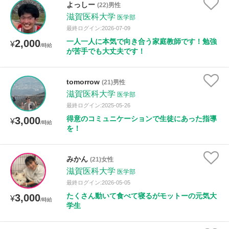
よっしー
(22)男性
滋賀医科大学
医学部
最終ログイン:2026-07-09
一人一人に本気で向き合う家庭教師です！勉強
2,000
¥
/時給
が苦手でも大丈夫です！
tomorrow
(21)男性
滋賀医科大学
医学部
最終ログイン:2025-05-26
得意のコミュニケーションで生徒にあった指導
3,000
¥
/時給
を！
みかん
(21)女性
滋賀医科大学
医学部
最終ログイン:2026-05-05
たくさん動いて食べて寝るがモットーの元気大
3,000
¥
/時給
学生