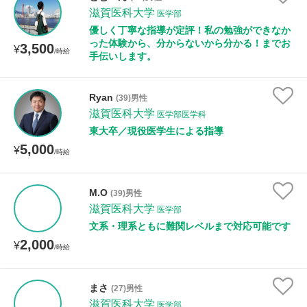
滋賀医科大学
医学部
優しく丁寧な指導が定評！私の勉強ができなか
った体験から、分からないから分かる！までお
3,500
¥
/時給
手伝いします。
Ryan
(39)男性
滋賀医科大学
医学部医学科
東大卒／現役医学生による指導
5,000
¥
/時給
M.O
(39)男性
滋賀医科大学
医学部
文系・理系ともに難関レベルまで対応可能です
2,000
¥
/時給
まさ
(27)男性
滋賀医科大学
医学部