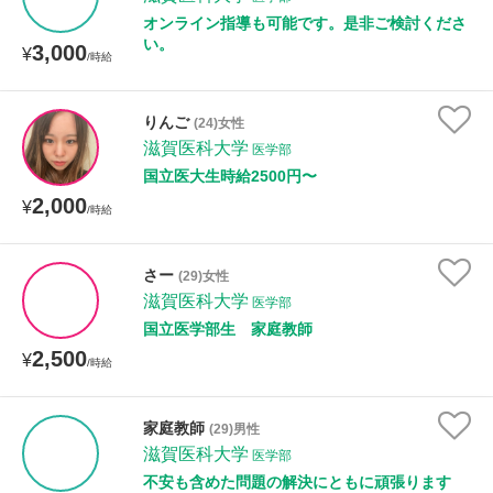
オンライン指導も可能です。是非ご検討くださ
い。
3,000
¥
/時給
りんご
(24)女性
滋賀医科大学
医学部
国立医大生時給2500円〜
2,000
¥
/時給
さー
(29)女性
滋賀医科大学
医学部
国立医学部生 家庭教師
2,500
¥
/時給
家庭教師
(29)男性
滋賀医科大学
医学部
不安も含めた問題の解決にともに頑張ります