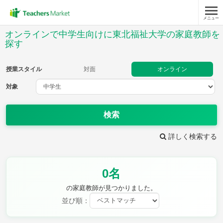
メニュー
授業スタイル
オンラインで中学生向けに東北福祉大学の家庭教師を
探す
対面
オンライン
授業スタイル
対面
オンライン
対象
対象
検索
教科
詳しく検索する
英語
数学
現代文
古典
理科
地理
歴史
公民
芸術
音楽
保健体育
技術
0名
家庭科
の家庭教師が見つかりました。
並び順：
時給：¥1,000 ～ ¥10,000