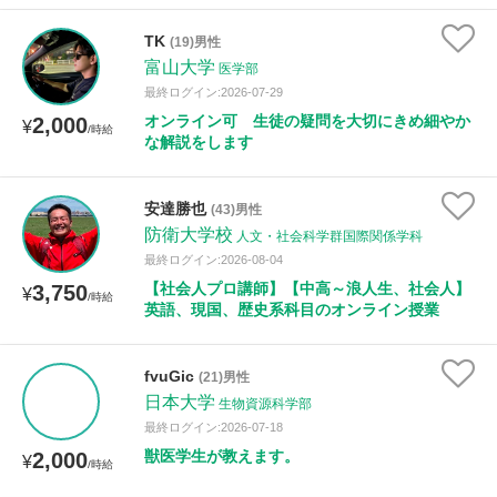
TK
(19)男性
富山大学
医学部
最終ログイン:2026-07-29
オンライン可 生徒の疑問を大切にきめ細やか
2,000
¥
/時給
な解説をします
安達勝也
(43)男性
防衛大学校
人文・社会科学群国際関係学科
最終ログイン:2026-08-04
【社会人プロ講師】【中高～浪人生、社会人】
3,750
¥
/時給
英語、現国、歴史系科目のオンライン授業
fvuGic
(21)男性
日本大学
生物資源科学部
最終ログイン:2026-07-18
獣医学生が教えます。
2,000
¥
/時給