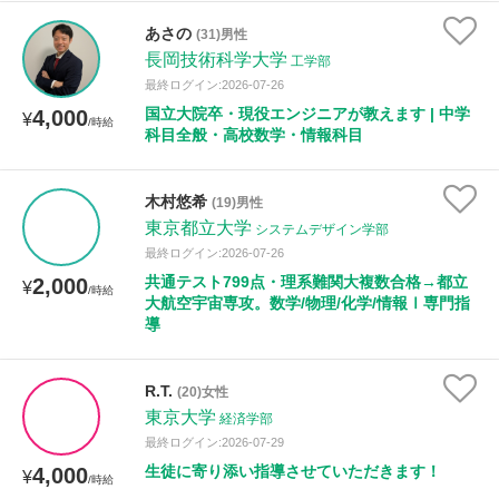
あさの
(31)男性
長岡技術科学大学
工学部
最終ログイン:2026-07-26
国立大院卒・現役エンジニアが教えます | 中学
4,000
¥
/時給
科目全般・高校数学・情報科目
木村悠希
(19)男性
東京都立大学
システムデザイン学部
最終ログイン:2026-07-26
共通テスト799点・理系難関大複数合格→都立
2,000
¥
/時給
大航空宇宙専攻。数学/物理/化学/情報Ⅰ専門指
導
R.T.
(20)女性
東京大学
経済学部
最終ログイン:2026-07-29
生徒に寄り添い指導させていただきます！
4,000
¥
/時給