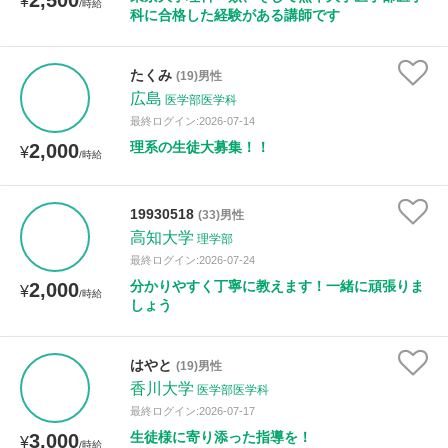
2,500
¥
/時給
科に合格した経験がある講師です
たくみ
(19)男性
広島
医学部医学科
最終ログイン:2026-07-14
理系の生徒大募集！！
2,000
¥
/時給
19930518
(33)男性
高知大学
理学部
最終ログイン:2026-07-24
分かりやすく丁寧に教えます！一緒に頑張りま
2,000
¥
/時給
しょう
はやと
(19)男性
香川大学
医学部医学科
最終ログイン:2026-07-17
生徒様に寄り添った指導を！
3,000
¥
/時給