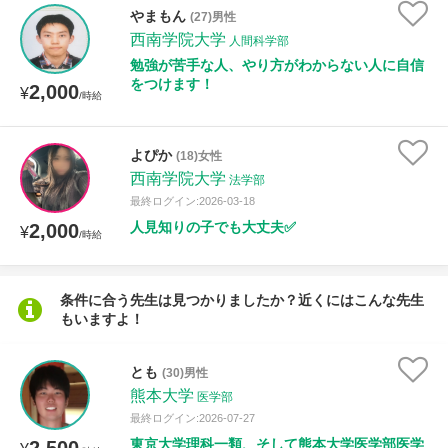
やまもん
(27)男性
西南学院大学
人間科学部
授業可能日
勉強が苦手な人、やり方がわからない人に自信
をつけます！
2,000
¥
/時給
月曜日
火曜日
水曜日
木曜日
金曜日
土曜日
日曜日
よぴか
(18)女性
西南学院大学
法学部
所属大学
最終ログイン:2026-03-18
人見知りの子でも大丈夫✅
2,000
¥
/時給
年齢：18-101歳
条件に合う先生は見つかりましたか？近くにはこんな先生
もいますよ！
性別
とも
(30)男性
熊本大学
医学部
最終ログイン:2026-07-27
東京大学理科一類、そして熊本大学医学部医学