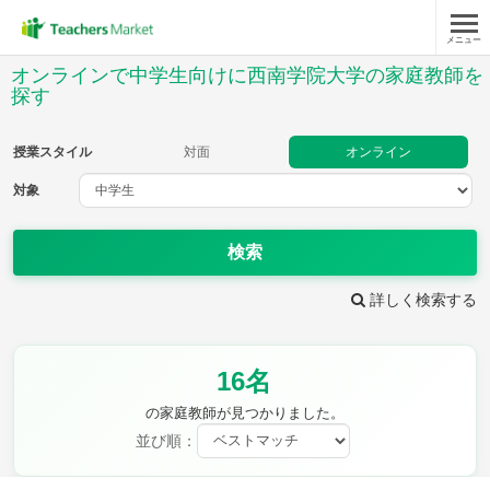
メニュー
授業スタイル
オンラインで中学生向けに西南学院大学の家庭教師を
探す
対面
オンライン
授業スタイル
対面
オンライン
対象
対象
検索
教科
詳しく検索する
英語
数学
現代文
古典
理科
地理
歴史
公民
芸術
音楽
保健体育
技術
16名
家庭科
の家庭教師が見つかりました。
並び順：
時給：¥1,000 ～ ¥10,000