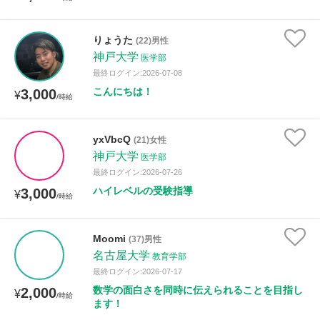
りょうた
(22)男性
神戸大学
医学部
最終ログイン:2026-07-08
こんにちは！
3,000
¥
/時給
yxVbcQ
(21)女性
神戸大学
医学部
最終ログイン:2026-07-26
ハイレベルの受験指導
3,000
¥
/時給
Moomi
(37)男性
名古屋大学
教育学部
最終ログイン:2026-07-17
数学の面白さを同時に伝えられることを目指し
2,000
¥
/時給
ます！