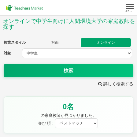
メニュー
授業スタイル
オンラインで中学生向けに人間環境大学の家庭教師を
探す
対面
オンライン
授業スタイル
対面
オンライン
対象
対象
検索
教科
詳しく検索する
英語
数学
現代文
古典
理科
地理
歴史
公民
芸術
音楽
保健体育
技術
0名
家庭科
の家庭教師が見つかりました。
並び順：
時給：¥1,000 ～ ¥10,000