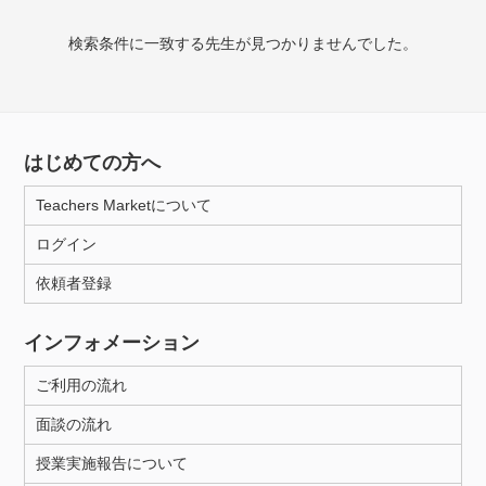
検索条件に一致する先生が見つかりませんでした。
授業可能日
月曜日
火曜日
水曜日
木曜日
金曜日
土曜日
日曜日
はじめての方へ
Teachers Marketについて
所属大学
ログイン
依頼者登録
年齢：18-101歳
インフォメーション
ご利用の流れ
性別
面談の流れ
授業実施報告について