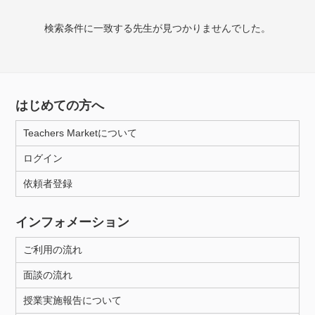
検索条件に一致する先生が見つかりませんでした。
授業可能日
月曜日
火曜日
水曜日
木曜日
金曜日
土曜日
日曜日
はじめての方へ
Teachers Marketについて
所属大学
ログイン
依頼者登録
年齢：18-101歳
インフォメーション
ご利用の流れ
性別
面談の流れ
授業実施報告について