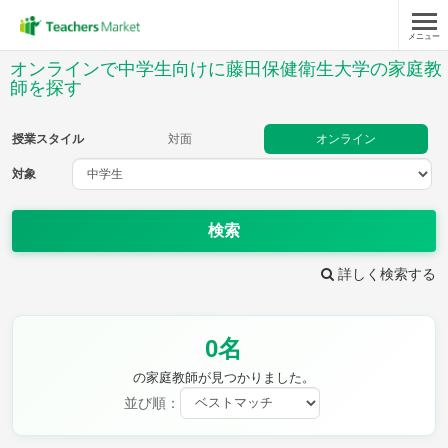
メニュー
授業スタイル
オンラインで中学生向けに藤田保健衛生大学の家庭教
師を探す
対面
オンライン
授業スタイル
対面
オンライン
対象
対象
検索
教科
詳しく検索する
英語
数学
現代文
古典
理科
地理
歴史
公民
芸術
音楽
保健体育
技術
0名
家庭科
の家庭教師が見つかりました。
並び順：
時給：¥1,000 ～ ¥10,000