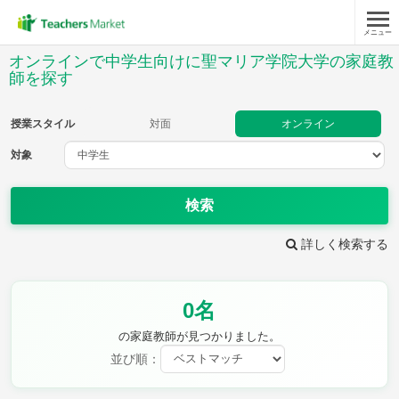
メニュー
授業スタイル
オンラインで中学生向けに聖マリア学院大学の家庭教
師を探す
対面
オンライン
授業スタイル
対面
オンライン
対象
対象
検索
教科
詳しく検索する
英語
数学
現代文
古典
理科
地理
歴史
公民
芸術
音楽
保健体育
技術
0名
家庭科
の家庭教師が見つかりました。
並び順：
時給：¥1,000 ～ ¥10,000