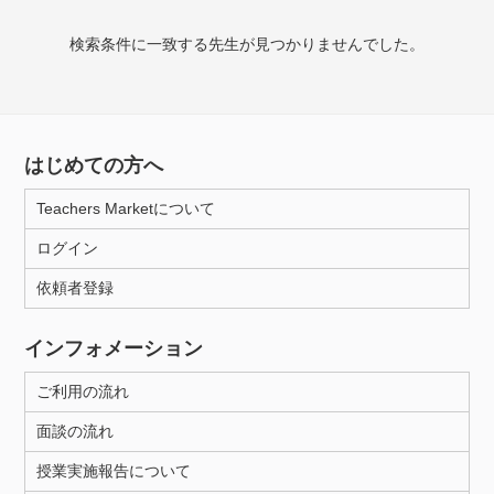
検索条件に一致する先生が見つかりませんでした。
授業可能日
月曜日
火曜日
水曜日
木曜日
金曜日
土曜日
日曜日
はじめての方へ
Teachers Marketについて
所属大学
ログイン
依頼者登録
年齢：18-101歳
インフォメーション
ご利用の流れ
性別
面談の流れ
授業実施報告について