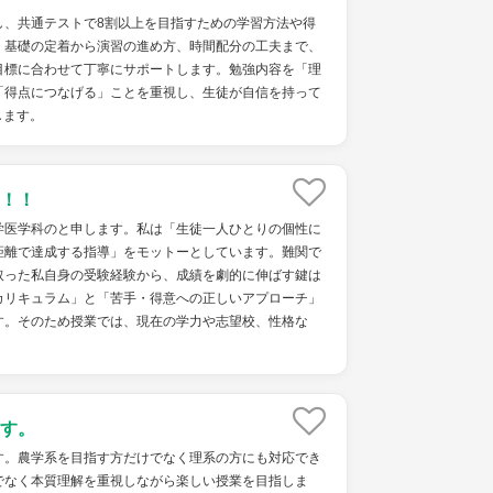
し、共通テストで8割以上を目指すための学習方法や得
。基礎の定着から演習の進め方、時間配分の工夫まで、
目標に合わせて丁寧にサポートします。勉強内容を「理
「得点につなげる」ことを重視し、生徒が自信を持って
します。
！！
学医学科のと申します。私は「生徒一人ひとりの個性に
距離で達成する指導」をモットーとしています。難関で
取った私自身の受験経験から、成績を劇的に伸ばす鍵は
カリキュラム」と「苦手・得意への正しいアプローチ」
す。そのため授業では、現在の学力や志望校、性格な
す。
す。農学系を目指す方だけでなく理系の方にも対応でき
でなく本質理解を重視しながら楽しい授業を目指しま