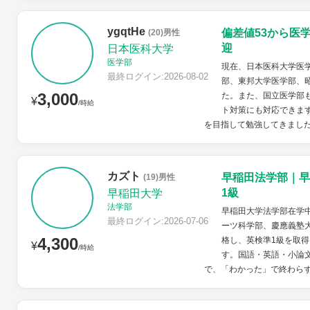
ygqtHe
偏差値53から医
(20)男性
迎
日本医科大学
医学部
現在、日本医科大学医学
最終ログイン:2026-08-02
部、東邦大学医学部、
3,000
た。また、国立医学部
¥
/時給
ト対策にも対応できます
を目指して勉強してきました
カズト
早稲田法学部｜早
(19)男性
1級
早稲田大学
法学部
早稲田大学法学部在学
最終ログイン:2026-07-06
ーツ科学部、慶應義塾
4,300
格し、英検準1級を取得
¥
/時給
す。国語・英語・小論
で、「わかった」で終わらず