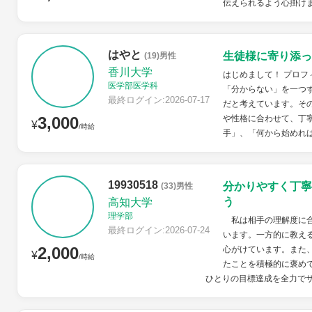
伝えられるよう心掛け
はやと
生徒様に寄り添っ
(19)男性
香川大学
はじめまして！ プロフ
医学部医学科
「分からない」を一つ
最終ログイン:2026-07-17
だと考えています。そ
3,000
や性格に合わせて、丁
¥
/時給
手」、「何から始めれば
19930518
分かりやすく丁寧
(33)男性
う
高知大学
理学部
私は相手の理解度に合
最終ログイン:2026-07-24
います。一方的に教え
2,000
心がけています。また
¥
/時給
たことを積極的に褒め
ひとりの目標達成を全力で