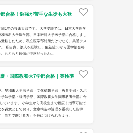
学部合格！勉強が苦手な生徒も大歓
部1年の谷康太郎です。 大学受験では、日本大学医学
昭和医科大学医学部、日本医科大学医学部に合格しまし
も受験したため、私立医学部対策だけでなく、共通テス
。 私自身、浪人を経験し、偏差値53から医学部合格
。もともと勉強が得意だったわ...
慶・国際教養大7学部合格｜英検準
中。早稲田大学法学部・文化構想学部・教育学部・スポ
大学法学部・経済学部、国際教養大学国際教養学部に合
しています。 小学生から高校生まで幅広く指導可能で
文を得意としており、文章構造や論理を重視した指導
「自力で解ける力」を身につけられるよう...