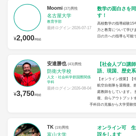
Moomi
数学の面白さを同
(37)男性
す！
名古屋大学
教育学部
高校数学の指導経験15
最終ログイン:2026-07-17
力と教育について学びま
2,000
日の方への指導も可能
¥
/時給
安達勝也
【社会人プロ講師
(43)男性
語、現国、歴史系
防衛大学校
人文・社会科学群国際関係
【オンライン授業】【
学科
航空自衛隊を退職後、
最終ログイン:2026-08-04
3,750
庭教師をしています。
¥
/時給
復、自らアウトプット
手科目の克服から大学受験指
TK
オンライン可 生
(19)男性
説をします
富山大学