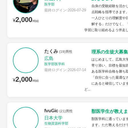
医学部
自身の受験経験を活か
最終ログイン:2026-07-29
点戦略を指導できます
2,000
一人ひとりの理解度や
¥
/時給
解する」だけでなく、
学習に取り組めるよう伴走
たくみ
理系の生徒大募集
(19)男性
広島
はじめまして。広島大
医学部医学科
寄り添い、目標を最短
最終ログイン:2026-07-14
ある医学科合格を勝ち
2,000
「自分に合った最適な
¥
/時給
にあると確信していま
ど...
fvuGic
獣医学生が教えま
(21)男性
日本大学
獣医学科に通っていま
生物資源科学部
ます。ただ教えるだけ