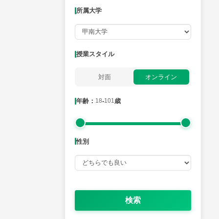
所属大学
月曜日
火曜日
水曜日
木曜日
金曜日
所属大学
授業スタイル
対面
オンライン
年齢：18-101歳
年齢：
18
-
101
歳
性別
性別
検索