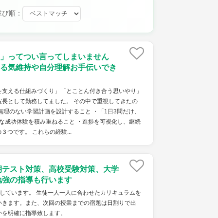
並び順：
」ってつい言ってしまいません
る気維持や自分理解お手伝いでき
を支える仕組みづくり」「とことん付き合う思いやり」
室長として勤務してました。 その中で重視してきたの
無理のない学習計画を設計すること ・「1日3問だけ、
な成功体験を積み重ねること ・進捗を可視化し、継続
つです。 これらの経験...
期テスト対策、高校受験対策、大学
勉強の指導も行います
しています。 生徒一人一人に合わせたカリキュラムを
いきます。また、次回の授業までの宿題は日割りで出
かを明確に指導致します。