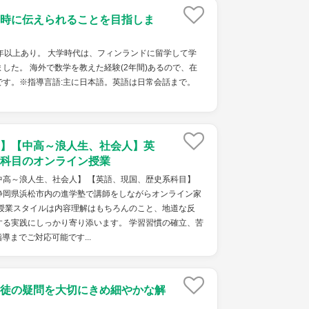
時に伝えられることを目指しま
年以上あり。 大学時代は、フィンランドに留学して学
した。 海外で数学を教えた経験(2年間)あるので、在
です。※指導言語:主に日本語。英語は日常会話まで。
】【中高～浪人生、社会人】英
科目のオンライン授業
中高～浪人生、社会人】 【英語、現国、歴史系科目】
静岡県浜松市内の進学塾で講師をしながらオンライン家
 授業スタイルは内容理解はもちろんのこと、地道な反
する実践にしっかり寄り添います。 学習習慣の確立、苦
導までご対応可能です...
徒の疑問を大切にきめ細やかな解