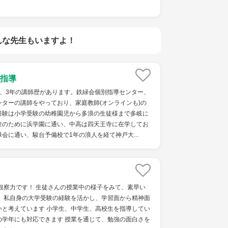
んな先生もいますよ！
指導
で、3年の講師歴があります。鉄緑会個別指導センター、
ターの講師をやっており、家庭教師(オンラインも)の
経験は小学受験の幼稚園児から多浪の生徒様まで多岐に
験のために浜学園に通い、中高は四天王寺に在学してお
会に通い、駿台予備校で1年の浪人を経て神戸大...
観察力です！ 生徒さんの授業中の様子をみて、素早い
！ 私自身の大学受験の経験を活かし、学習面から精神面
いと考えています 小学生、中学生、高校生を指導してい
の学年にも対応できます 授業を通じて、勉強の面白さを