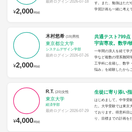
最終ログイン:2026-07-18
す。また、勉強はただ
2,000
学習計画も一緒に考え
¥
/時給
木村悠希
共通テスト799
(19)男性
宇宙専攻。数学/
東京都立大学
システムデザイン学部
一年間の浪人を経て学力
最終ログイン:2026-07-26
学など複数の理系難関
2,000
工学科に在籍し、数学
¥
/時給
悩み」を経験したから
R.T.
生徒に寄り添い指
(20)女性
東京大学
はじめまして。中学受
経済学部
た。大学受験では東京
最終ログイン:2026-07-29
ております。得意科目
4,000
り、目標までの計画を
¥
/時給