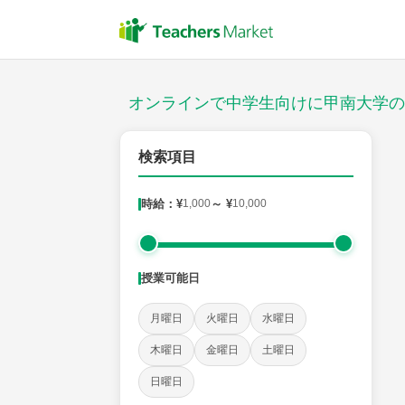
授業スタイル
対面
オンラインで中学生向けに甲南大学の
対象
検索項目
時給：¥
1,000
～ ¥
10,000
教科
英語
数学
現代文
古典
理科
地理
授業可能日
時給：¥1,000 ～ ¥10,000
月曜日
火曜日
水曜日
木曜日
金曜日
土曜日
授業可能日
日曜日