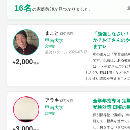
16名
土曜日
日曜日
の家庭教師が見つかりました。
まこと
「勉強しなさい！
(30)男性
か？お子さんのや
甲南大学
文学部
ます✨
最終ログイン:2026-07-17
私の強みは「学習継続
2,000
です。以前はとある教
¥
/時給
は、 ・生徒さんごとに
しんどい時は1問」など小さ
しやすい環境を整えることの３
アラキ
全学年指導可 定
(27)女性
受験対策 日頃の
甲南大学
法学部
個別指導塾で講師を1年
組んで、授業を進めて
3,000
し、何をするべきなの
¥