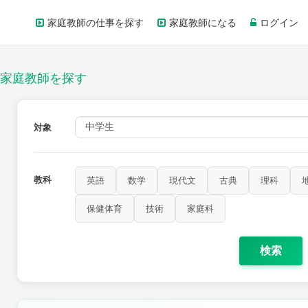
家庭教師の仕事を探す
家庭教師になる
ログイン
家庭教師を探す
対象
教科
英語
数学
現代文
古典
理科
歴史
公民
芸術
音楽
保健体育
技術
家庭科
保健体育
技術
家庭科
検索