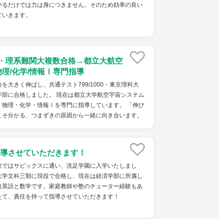
やるだけでは力は身につきません。そのため効率の良い
ていきます。
点・理系難関大複数合格→都立大航空
物理/化学/情報Ⅰ専門指導
を大きく伸ばし、共通テスト799/1000・東京理科大
学部に合格しました。 現在は都立大学航空宇宙システム
・物理・化学・情報Ⅰを専門に指導しています。 「伸び
こそ分かる、つまずきの原因から一緒に向き合います。
導させていただきます！
験ではサピックスに通い、洗足学園に入学いたしまし
大学文科三類に現役で合格し、現在は経済学部に所属し
は英語と数学です。家庭教師や塾のチューター経験もあ
たて、責任を持って指導させていただきます！