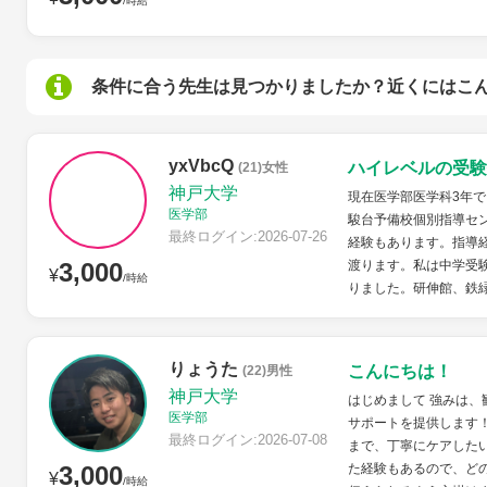
/時給
条件に合う先生は見つかりましたか？近くにはこ
yxVbcQ
ハイレベルの受験
(21)女性
神戸大学
現在医学部医学科3年
医学部
駿台予備校個別指導セン
最終ログイン:2026-07-26
経験もあります。指導
3,000
渡ります。私は中学受
¥
/時給
りました。研伸館、鉄緑
りょうた
こんにちは！
(22)男性
神戸大学
はじめまして 強みは、
医学部
サポートを提供します
最終ログイン:2026-07-08
まで、丁寧にケアした
3,000
た経験もあるので、ど
¥
/時給