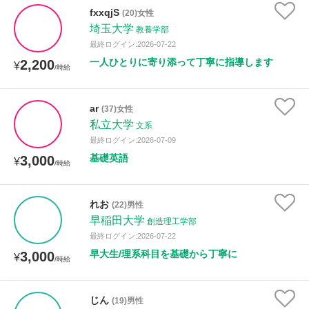
fxxqjS
(20)女性
埼玉大学
教養学部
最終ログイン:2026-07-22
一人ひとりに寄り添って丁寧に指導します
2,200
¥
/時給
ar
(37)女性
私立大学
文系
最終ログイン:2026-07-09
基礎英語
3,000
¥
/時給
れお
(22)男性
早稲田大学
創造理工学部
最終ログイン:2026-07-22
早大生/理系科目を基礎から丁寧に
3,000
¥
/時給
じん
(19)男性