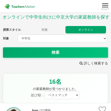
メニュー
授業スタイル
オンラインで中学生向けに中京大学の家庭教師を探す
対面
オンライン
授業スタイル
対面
オンライン
対象
対象
検索
教科
詳しく検索する
英語
数学
現代文
古典
理科
地理
16名
歴史
公民
芸術
音楽
保健体育
技術
の家庭教師が見つかりました。
家庭科
並び順：
時給：¥1,000 ～ ¥10,000
ken
(37)男性