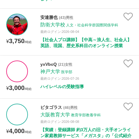
安達勝也
(43)男性
防衛大学校
人文・社会科学群国際関係学科
最終ログイン:2026-08-04
【社会人プロ講師】【中高～浪人生、社会人】
3,750
¥
/時給
英語、現国、歴史系科目のオンライン授業
yxVbcQ
(21)女性
神戸大学
医学部
最終ログイン:2026-07-26
ハイレベルの受験指導
3,000
¥
/時給
ピタゴラス
(46)男性
大阪教育大学
教育学部教養学科
最終ログイン:2026-08-08
【実績：登録講師 約3万人の旧・大手オンライ
4,000
¥
/時給
ン家庭教師サービス「メガスタ」の「公式紹介