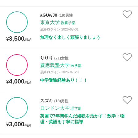
aGUwJ0
(19)男性
東京大学
教養学部
最終ログイン:2026-07-31
無理なく楽しく頑張りましょう
3,500
¥
/時給
りりり
(21)女性
慶應義塾大学
医学部
最終ログイン:2026-07-29
中学受験経験あり！！！
4,000
¥
/時給
スズキ
(18)男性
ロンドン大学
理学部
英国で7年間学んだ経験を活かす！数学・物
理・英語を丁寧に指導
3,000
¥
/時給