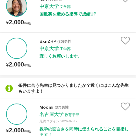
中京大学
文学部
国数英を褒める指導で成績UP
授業可能日
2,000
¥
/時給
月曜日
火曜日
水曜日
木曜日
金曜日
BxnZHP
(30)男性
土曜日
日曜日
中京大学
工学部
宜しくお願いします。
所属大学
2,000
¥
/時給
条件に合う先生は見つかりましたか？近くにはこんな先生
年齢：18-101歳
もいますよ！
Moomi
(37)男性
性別
名古屋大学
教育学部
最終ログイン:2026-07-17
数学の面白さを同時に伝えられることを目指し
2,000
¥
/時給
ます！