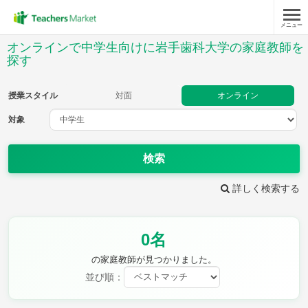
メニュー
授業スタイル
オンラインで中学生向けに岩手歯科大学の家庭教師を
探す
対面
オンライン
授業スタイル
対面
オンライン
対象
対象
検索
教科
詳しく検索する
英語
数学
現代文
古典
理科
地理
歴史
公民
芸術
音楽
保健体育
技術
0名
家庭科
の家庭教師が見つかりました。
並び順：
時給：¥1,000 ～ ¥10,000