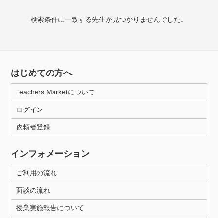
検索条件に一致する先生が見つかりませんでした。
授業可能日
月曜日
火曜日
水曜日
木曜日
金曜日
土曜日
日曜日
はじめての方へ
Teachers Marketについて
所属大学
ログイン
依頼者登録
年齢：18-101歳
インフォメーション
ご利用の流れ
性別
面談の流れ
授業実施報告について