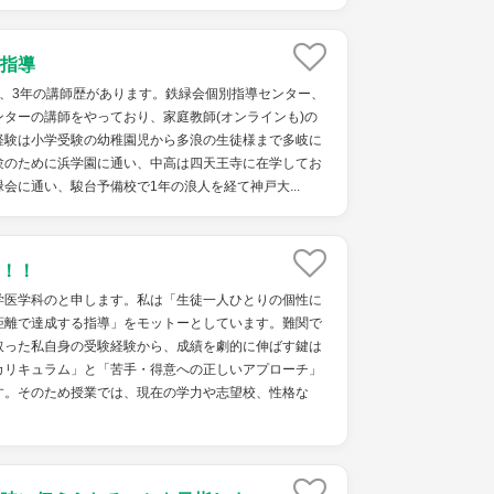
指導
で、3年の講師歴があります。鉄緑会個別指導センター、
ターの講師をやっており、家庭教師(オンラインも)の
経験は小学受験の幼稚園児から多浪の生徒様まで多岐に
験のために浜学園に通い、中高は四天王寺に在学してお
会に通い、駿台予備校で1年の浪人を経て神戸大...
！！
学医学科のと申します。私は「生徒一人ひとりの個性に
距離で達成する指導」をモットーとしています。難関で
取った私自身の受験経験から、成績を劇的に伸ばす鍵は
カリキュラム」と「苦手・得意への正しいアプローチ」
す。そのため授業では、現在の学力や志望校、性格な