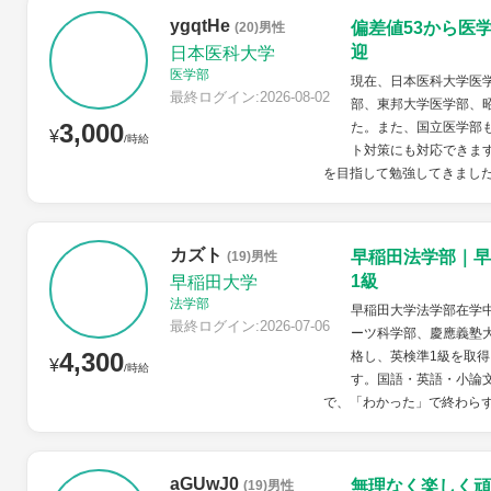
ygqtHe
偏差値53から医
(20)男性
迎
日本医科大学
医学部
現在、日本医科大学医学
最終ログイン:2026-08-02
部、東邦大学医学部、
3,000
た。また、国立医学部
¥
/時給
ト対策にも対応できます
を目指して勉強してきました
カズト
早稲田法学部｜早
(19)男性
1級
早稲田大学
法学部
早稲田大学法学部在学
最終ログイン:2026-07-06
ーツ科学部、慶應義塾
4,300
格し、英検準1級を取得
¥
/時給
す。国語・英語・小論
で、「わかった」で終わらず
aGUwJ0
無理なく楽しく頑
(19)男性