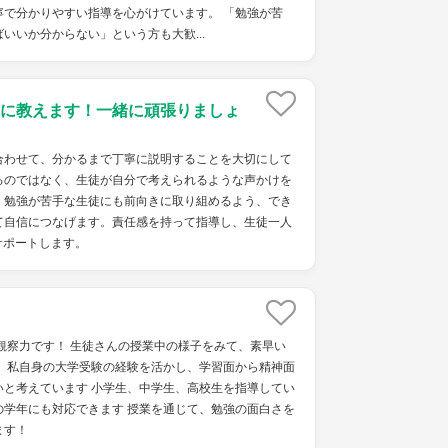
寧で分かりやすい指導を心がけています。 「勉強が苦
いいか分からない」という方も大歓...
に教えます！一緒に頑張りましょ
わせて、分かるまで丁寧に説明することを大切にして
るのではなく、生徒が自分で考えられるような声かけを
、勉強が苦手な生徒にも前向きに取り組めるよう、でき
て自信につなげます。責任感を持って指導し、生徒一人
サポートします。
観察力です！ 生徒さんの授業中の様子をみて、素早い
！ 私自身の大学受験の経験を活かし、学習面から精神面
いと考えています 小学生、中学生、高校生を指導してい
の学年にも対応できます 授業を通じて、勉強の面白さを
ます！