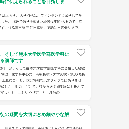
時に伝えられることを目指しま
年以上あり。 大学時代は、フィンランドに留学して学
した。 海外で数学を教えた経験(2年間)あるので、在
です。※指導言語:主に日本語。英語は日常会話まで。
、そして熊本大学医学部医学科に
る講師です
学理科一類、そして熊本大学医学部医学科に合格した経験
・物理・化学を中心に、高校受験・大学受験・浪人/再受
。 正直に言うと、僕は特別な天才タイプではありませ
突破した「地力」だけで、後から医学部受験にも挑んで
能よりも「正しいやり方」と「理解の...
徒の疑問を大切にきめ細やかな解
し、共通テストで8割以上を目指すための学習方法や得