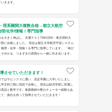
ていきます。
点・理系難関大複数合格→都立大航空
物理/化学/情報Ⅰ専門指導
を大きく伸ばし、共通テスト799/1000・東京理科大
学部に合格しました。 現在は都立大学航空宇宙システム
・物理・化学・情報Ⅰを専門に指導しています。 「伸び
こそ分かる、つまずきの原因から一緒に向き合います。
導させていただきます！
験ではサピックスに通い、洗足学園に入学いたしまし
大学文科三類に現役で合格し、現在は経済学部に所属し
は英語と数学です。家庭教師や塾のチューター経験もあ
たて、責任を持って指導させていただきます！