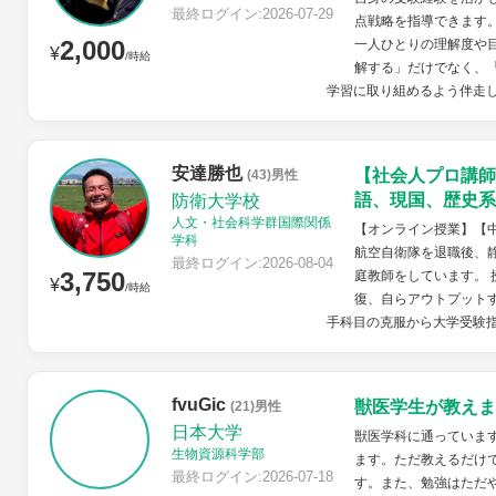
最終ログイン:2026-07-29
点戦略を指導できます
2,000
一人ひとりの理解度や
¥
/時給
解する」だけでなく、
学習に取り組めるよう伴走
安達勝也
【社会人プロ講師
(43)男性
語、現国、歴史系
防衛大学校
人文・社会科学群国際関係
【オンライン授業】【
学科
航空自衛隊を退職後、
最終ログイン:2026-08-04
3,750
庭教師をしています。
¥
/時給
復、自らアウトプット
手科目の克服から大学受験指
fvuGic
獣医学生が教えま
(21)男性
日本大学
獣医学科に通っていま
生物資源科学部
ます。ただ教えるだけ
最終ログイン:2026-07-18
す。また、勉強はただ