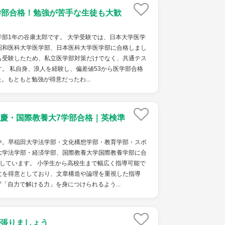
学部合格！勉強が苦手な生徒も大歓
部1年の谷康太郎です。 大学受験では、日本大学医学
昭和医科大学医学部、日本医科大学医学部に合格しまし
も受験したため、私立医学部対策だけでなく、共通テス
。 私自身、浪人を経験し、偏差値53から医学部合格
。もともと勉強が得意だったわ...
慶・国際教養大7学部合格｜英検準
中。早稲田大学法学部・文化構想学部・教育学部・スポ
大学法学部・経済学部、国際教養大学国際教養学部に合
しています。 小学生から高校生まで幅広く指導可能で
文を得意としており、文章構造や論理を重視した指導
「自力で解ける力」を身につけられるよう...
張りましょう