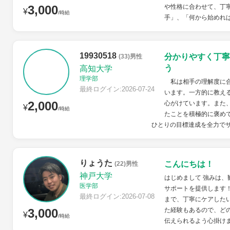
3,000
や性格に合わせて、丁
¥
/時給
手」、「何から始めれば
19930518
分かりやすく丁寧
(33)男性
う
高知大学
理学部
私は相手の理解度に合
最終ログイン:2026-07-24
います。一方的に教え
2,000
心がけています。また
¥
/時給
たことを積極的に褒め
ひとりの目標達成を全力で
りょうた
こんにちは！
(22)男性
神戸大学
はじめまして 強みは、
医学部
サポートを提供します
最終ログイン:2026-07-08
まで、丁寧にケアした
3,000
た経験もあるので、ど
¥
/時給
伝えられるよう心掛け