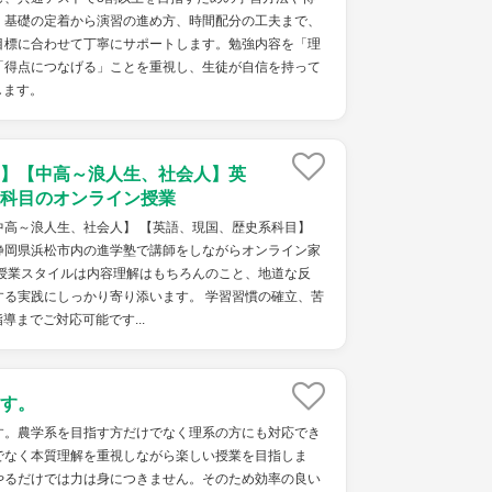
。基礎の定着から演習の進め方、時間配分の工夫まで、
目標に合わせて丁寧にサポートします。勉強内容を「理
「得点につなげる」ことを重視し、生徒が自信を持って
します。
】【中高～浪人生、社会人】英
科目のオンライン授業
中高～浪人生、社会人】 【英語、現国、歴史系科目】
静岡県浜松市内の進学塾で講師をしながらオンライン家
 授業スタイルは内容理解はもちろんのこと、地道な反
する実践にしっかり寄り添います。 学習習慣の確立、苦
導までご対応可能です...
す。
す。農学系を目指す方だけでなく理系の方にも対応でき
でなく本質理解を重視しながら楽しい授業を目指しま
やるだけでは力は身につきません。そのため効率の良い