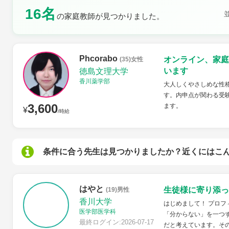
16名
土曜日
日曜日
の家庭教師が見つかりました。
Phcorabo
オンライン、家庭
(35)女性
います
徳島文理大学
香川薬学部
大人しくやさしめな性
す。内申点が関わる受
3,600
ます。
¥
/時給
条件に合う先生は見つかりましたか？近くにはこ
はやと
生徒様に寄り添っ
(19)男性
香川大学
はじめまして！ プロフ
医学部医学科
「分からない」を一つ
最終ログイン:2026-07-17
だと考えています。そ