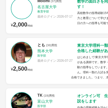
Moomi
数学の面白さを同
(37)男性
す！
名古屋大学
教育学部
高校数学の指導経験15
最終ログイン:2026-07-17
力と教育について学びま
2,000
日の方への指導も可能
¥
/時給
とも
東京大学理科一類
(30)男性
合格した経験があ
熊本大学
医学部
はじめまして!東京大
最終ログイン:2026-07-27
がある講師です。数学
2,500
験の指導をしています
¥
/時給
ん。理科一類の入試を
合格できました。つまり、才
TK
オンライン可 生
(19)男性
説をします
富山大学
医学部
自身の受験経験を活か