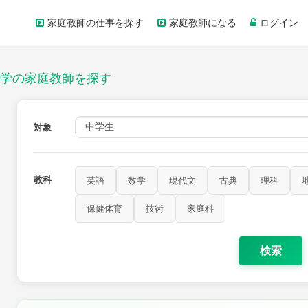
家庭教師の仕事を探す
家庭教師になる
ログイン
学の家庭教師を探す
対象
教科
英語
数学
現代文
古典
理科
歴史
公民
芸術
音楽
保健体育
技術
家庭科
保健体育
技術
家庭科
検索