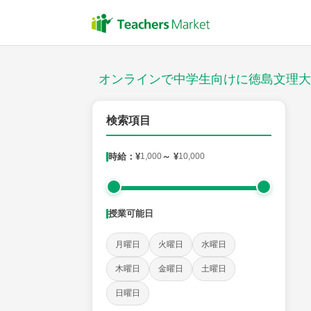
授業スタイル
対面
オンラインで中学生向けに徳島文理大
対象
検索項目
時給：¥
1,000
～ ¥
10,000
教科
英語
数学
現代文
古典
理科
地理
授業可能日
時給：¥1,000 ～ ¥10,000
月曜日
火曜日
水曜日
木曜日
金曜日
土曜日
授業可能日
日曜日