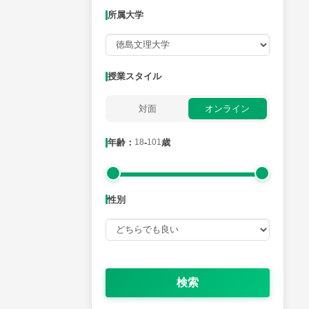
所属大学
月曜日
火曜日
水曜日
木曜日
金曜日
所属大学
授業スタイル
対面
オンライン
年齢：18-101歳
年齢：
18
-
101
歳
性別
性別
検索