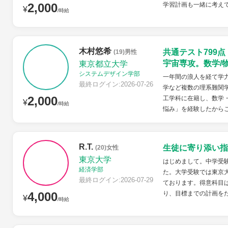
2,000
学習計画も一緒に考え
¥
/時給
木村悠希
共通テスト799
(19)男性
宇宙専攻。数学/
東京都立大学
システムデザイン学部
一年間の浪人を経て学力
最終ログイン:2026-07-26
学など複数の理系難関
2,000
工学科に在籍し、数学
¥
/時給
悩み」を経験したから
R.T.
生徒に寄り添い指
(20)女性
東京大学
はじめまして。中学受
経済学部
た。大学受験では東京
最終ログイン:2026-07-29
ております。得意科目
4,000
り、目標までの計画を
¥
/時給