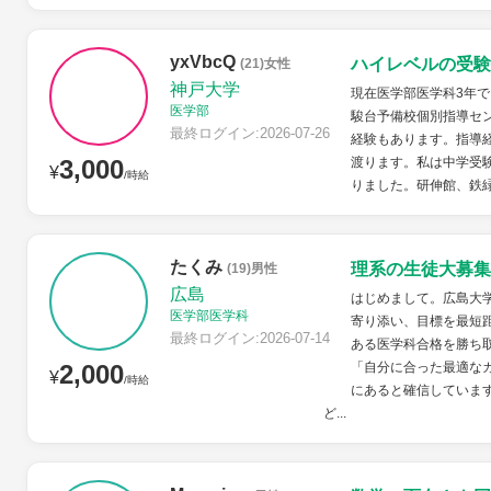
yxVbcQ
ハイレベルの受験
(21)女性
神戸大学
現在医学部医学科3年
医学部
駿台予備校個別指導セン
最終ログイン:2026-07-26
経験もあります。指導
3,000
渡ります。私は中学受
¥
/時給
りました。研伸館、鉄緑
たくみ
理系の生徒大募集
(19)男性
広島
はじめまして。広島大
医学部医学科
寄り添い、目標を最短
最終ログイン:2026-07-14
ある医学科合格を勝ち
2,000
「自分に合った最適な
¥
/時給
にあると確信していま
ど...