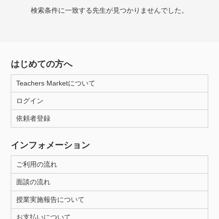
検索条件に一致する先生が見つかりませんでした。
授業可能日
月曜日
火曜日
水曜日
木曜日
金曜日
はじめての方へ
土曜日
日曜日
Teachers Marketについて
所属大学
ログイン
依頼者登録
年齢：18-101歳
インフォメーション
ご利用の流れ
性別
面談の流れ
授業実施報告について
お支払いについて