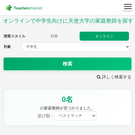
メニュー
授業スタイル
オンラインで中学生向けに天使大学の家庭教師を探す
対面
オンライン
授業スタイル
対面
オンライン
対象
対象
検索
教科
詳しく検索する
英語
数学
現代文
古典
理科
地理
0名
歴史
公民
芸術
音楽
保健体育
技術
の家庭教師が見つかりました。
家庭科
並び順：
時給：¥1,000 ～ ¥10,000