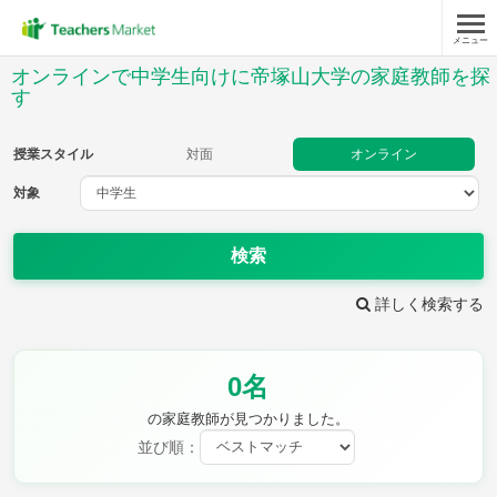
メニュー
授業スタイル
オンラインで中学生向けに帝塚山大学の家庭教師を探
す
対面
オンライン
授業スタイル
対面
オンライン
対象
対象
検索
教科
詳しく検索する
英語
数学
現代文
古典
理科
地理
歴史
公民
芸術
音楽
保健体育
技術
0名
家庭科
の家庭教師が見つかりました。
並び順：
時給：¥1,000 ～ ¥10,000