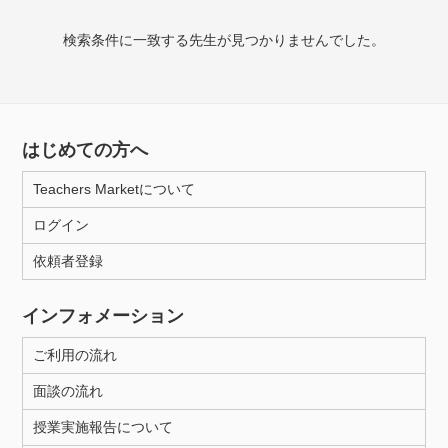
検索条件に一致する先生が見つかりませんでした。
授業可能日
月曜日
火曜日
水曜日
木曜日
金曜日
土曜日
日曜日
はじめての方へ
Teachers Marketについて
所属大学
ログイン
依頼者登録
年齢：18-101歳
インフォメーション
ご利用の流れ
性別
面談の流れ
授業実施報告について