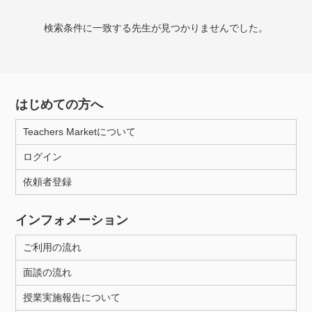
検索条件に一致する先生が見つかりませんでした。
授業可能日
月曜日
火曜日
水曜日
木曜日
金曜日
土曜日
日曜日
はじめての方へ
Teachers Marketについて
所属大学
ログイン
依頼者登録
年齢：18-101歳
インフォメーション
ご利用の流れ
性別
面談の流れ
授業実施報告について