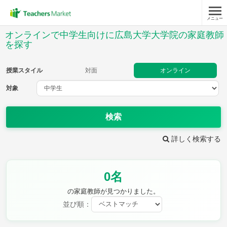
メニュー
授業スタイル
オンラインで中学生向けに広島大学大学院の家庭教師
を探す
対面
オンライン
授業スタイル
対面
オンライン
対象
対象
検索
教科
詳しく検索する
英語
数学
現代文
古典
理科
地理
歴史
公民
芸術
音楽
保健体育
技術
0名
家庭科
の家庭教師が見つかりました。
並び順：
時給：¥1,000 ～ ¥10,000