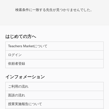
検索条件に一致する先生が見つかりませんでした。
授業可能日
月曜日
火曜日
水曜日
木曜日
金曜日
土曜日
日曜日
はじめての方へ
Teachers Marketについて
所属大学
ログイン
依頼者登録
年齢：18-101歳
インフォメーション
ご利用の流れ
性別
面談の流れ
授業実施報告について