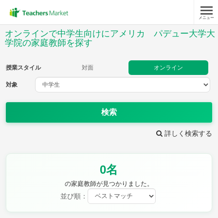
メニュー
授業スタイル
オンラインで中学生向けにアメリカ パデュー大学大
学院の家庭教師を探す
対面
オンライン
授業スタイル
対面
オンライン
対象
対象
検索
教科
詳しく検索する
英語
数学
現代文
古典
理科
地理
歴史
公民
芸術
音楽
保健体育
技術
0名
家庭科
の家庭教師が見つかりました。
並び順：
時給：¥1,000 ～ ¥10,000