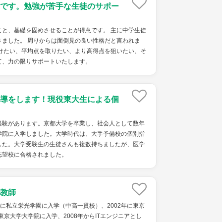
です。勉強が苦手な生徒のサポー
こと、基礎を固めさせることが得意です。 主に中学生徒
きました。 周りからは面倒見の良い性格だと言われま
つけたい、平均点を取りたい、より高得点を狙いたい、そ
て、力の限りサポートいたします。
導をします！現役東大生による個
経験があります。京都大学を卒業し、社会人として数年
学院に入学しました。大学時代は、大手予備校の個別指
した。大学受験生の生徒さんも複数持ちましたが、医学
志望校に合格されました。
教師
9年に私立栄光学園に入学（中高一貫校）、2002年に東京
東京大学大学院に入学、2008年からITエンジニアとし