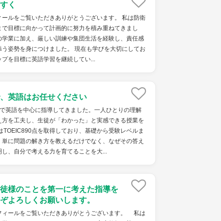
すく
ィールをご覧いただきありがとうございます。 私は防衛
まで目標に向かって計画的に努力を積み重ねてきまし
の学業に加え、厳しい訓練や集団生活を経験し、責任感
添う姿勢を身につけました。 現在も学びを大切にしてお
ップを目標に英語学習を継続してい...
、英語はお任せください
塾で英語を中心に指導してきました。一人ひとりの理解
え方を工夫し、生徒が「わかった」と実感できる授業を
はTOEIC890点を取得しており、基礎から受験レベルま
。単に問題の解き方を教えるだけでなく、なぜその答え
し、自分で考える力を育てることを大...
徒様のことを第一に考えた指導を
ぞよろしくお願いします。
ィールをご覧いただきありがとうございます。 私は