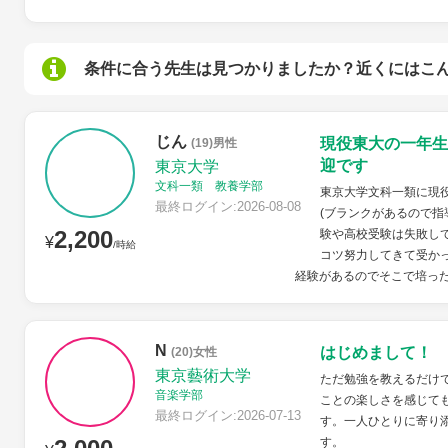
条件に合う先生は見つかりましたか？近くにはこ
じん
現役東大の一年生
(19)男性
迎です
東京大学
文科一類 教養学部
東京大学文科一類に現
最終ログイン:2026-08-08
(ブランクがあるので指
2,200
験や高校受験は失敗し
¥
/時給
コツ努力してきて受か
経験があるのでそこで培った
N
はじめまして！
(20)女性
東京藝術大学
ただ勉強を教えるだけ
音楽学部
ことの楽しさを感じて
最終ログイン:2026-07-13
す。一人ひとりに寄り
す。