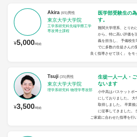
Akira
医学部受験生の為
(65)男性
す。
東京大学大学院
工学系研究科先端学際工学
難関大学理系、とりわ
専攻博士課程
から、特に高い評価を
5,000
義を担当し、 予備校生
¥
/時給
でに多数の生徒さんの受
良く指導させて頂く」 をモッ
Tsuji
生徒一人一人・ご
(35)男性
ないます
東京大学大学院
理学系研究科 物理学専攻部
小中高はバスケットボ
にしておりました。 
3,500
取得しました。 卒業後
¥
/時給
に従事してきました。 
ご家庭に合わせた指導を行いま