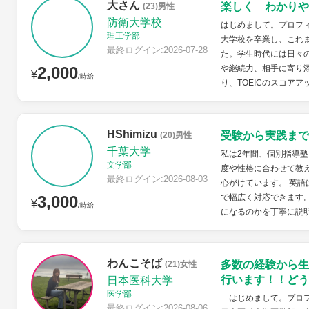
大さん
楽しく わかりや
(23)男性
防衛大学校
はじめまして。プロフ
理工学部
大学校を卒業し、これ
最終ログイン:2026-07-28
た。学生時代には日々
2,000
や継続力、相手に寄り
¥
/時給
り、TOEICのスコアア
HShimizu
受験から実践まで
(20)男性
千葉大学
私は2年間、個別指導
文学部
度や性格に合わせて教
最終ログイン:2026-08-03
心がけています。 英語
3,000
で幅広く対応できます
¥
/時給
になるのかを丁寧に説明
わんこそば
多数の経験から生
(21)女性
行います！！どう
日本医科大学
医学部
はじめまして。プロフ
最終ログイン:2026-08-06