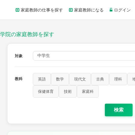
家庭教師の仕事を探す
家庭教師になる
ログイン
学院の家庭教師を探す
対象
教科
英語
数学
現代文
古典
理科
歴史
公民
芸術
音楽
保健体育
技術
家庭科
保健体育
技術
家庭科
検索