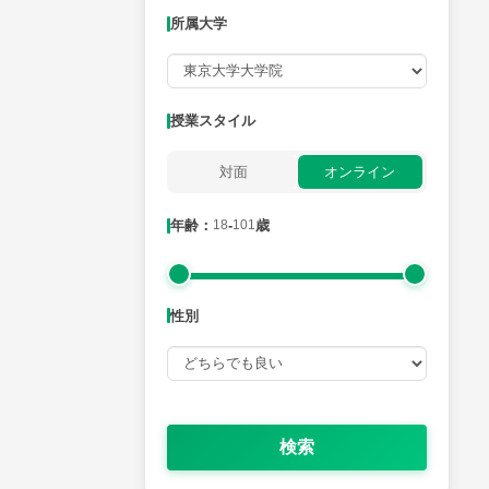
所属大学
月曜日
火曜日
水曜日
木曜日
金曜日
所属大学
授業スタイル
対面
オンライン
年齢：18-101歳
年齢：
18
-
101
歳
性別
性別
検索