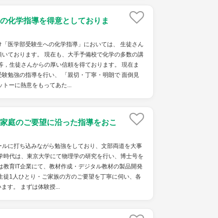
の化学指導を得意としておりま
け「医学部受験生への化学指導」においては、 生徒さん
頂いております。 現在も、大手予備校で化学の多数の講
等，生徒さんからの厚い信頼を得ております。 現在ま
験勉強の指導を行い、 「親切・丁寧・明朗で 面倒見
トーに熱意をもってあた...
家庭のご要望に沿った指導をおこ
ールに打ち込みながら勉強をしており、文部両道を大事
大学時代は、東京大学にて物理学の研究を行い、博士号を
は教育IT企業にて、教材作成・デジタル教材の製品開発
生徒1人ひとり・ご家族の方のご要望を丁寧に伺い、各
す。 まずは体験授...