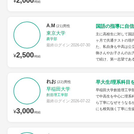
2,000
¥
/時給
A.M
国語の指導に自信
(21)男性
東京大学
主に高校生に対して国語
農学部
ヶ月で共通テストの現代
最終ログイン:2026-07-30
た、私自身も中高は公
2,500
御さんやお子さんのお力
¥
/時給
で続け、第一志望である
れお
早大生/理系科目
(22)男性
早稲田大学
早稲田大学創造理工学
創造理工学部
で中高生を中心に理系
最終ログイン:2026-07-22
ら丁寧になぜそうなる
3,000
にも根気強く丁寧に生
¥
/時給