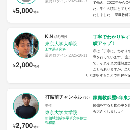
最終ログイン:2025-06-27
て働き、2022年から
5,000
た。学生の頃にとても
¥
/時給
たしました。 家庭教師と
K.N
丁寧でわかりやす
(25)男性
績アップ！
東京大学大学院
工学系研究科
私は「丁寧に、わかり
最終ログイン:2025-10-11
導を行っています。 主
2,000
で、それぞれの理解度
¥
/時給
こともありますが、単
りと説明することで理解を深
打席前チャンネル
家庭教師歴5年東
(30)
勉強をすると世の中を
男性
ら大きくしましょう！
東京大学大学院
新領域創成科学研究科修士
課程部
2,700
¥
/時給