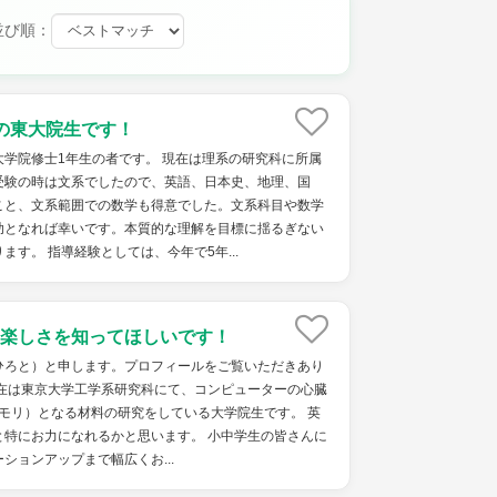
並び順：
の東大院生です！
学院修士1年生の者です。 現在は理系の研究科に所属
受験の時は文系でしたので、英語、日本史、地理、国
こと、文系範囲での数学も得意でした。文系科目や数学
助となれば幸いです。本質的な理解を目標に揺るぎない
ます。 指導経験としては、今年で5年...
楽しさを知ってほしいです！
ひろと）と申します。プロフィールをご覧いただきあり
現在は東京大学工学系研究科にて、コンピューターの心臓
/メモリ）となる材料の研究をしている大学院生です。 英
と特にお力になれるかと思います。 小中学生の皆さんに
ションアップまで幅広くお...