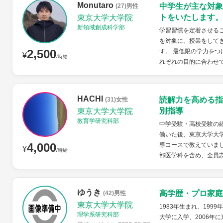
Monutaro
中学生が主な対象
(27)男性
トをいたします。
東京大学大学院
新領域創成科学部
学習習慣を定着させる
を対象に、授業をして
2,500
す。 最低限の学力を
¥
/時給
れぞれの目的に合わせ
HACHI
読解力を高める指
(31)女性
別指導
東京大学大学院
教育学研究科部
中学受験・高校受験の
働いた後、東京大学大
4,000
導コースで教えていま
¥
/時給
部医学科を含め、全員
ゆうき
高学歴・プロ家庭
(42)男性
東京大学大学院
1983年生まれ、199
理学系研究科部
大学に入学、2006年に