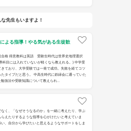
んな先生もいますよ！
による指導！やる気がある生徒歓
役合格 得意教科は英語 受験生時代は世界史地理選択
導科目には入れていないが軽くなら教えれる。) 中学受
てきており、大学受験では一発で成功。失敗を経てコツ
ったタイプだと思う。 中高生時代に鉄緑会に通っていた
勉強法や受験知識について教えられ...
でなく、「なぜそうなるのか」を一緒に考えたり、学ぶ
もらえたりするような指導を心がけたいと考えていま
添い、自分から学びたいと思えるようなサポートをしま