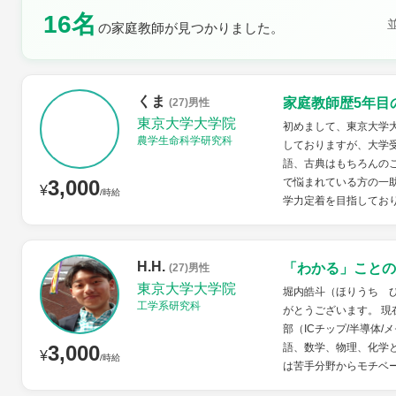
16名
土曜日
日曜日
の家庭教師が見つかりました。
くま
家庭教師歴5年目
(27)男性
東京大学大学院
初めまして、東京大学大
農学生命科学研究科
しておりますが、大学
語、古典はもちろんの
3,000
で悩まれている方の一
¥
/時給
学力定着を目指しており
H.H.
「わかる」ことの
(27)男性
東京大学大学院
堀内皓斗（ほりうち 
工学系研究科
がとうございます。 
部（ICチップ/半導体
3,000
語、数学、物理、化学
¥
/時給
は苦手分野からモチベー