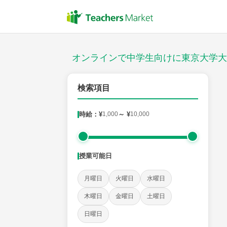
授業スタイル
対面
オンラインで中学生向けに東京大学大
対象
検索項目
時給：¥
1,000
～ ¥
10,000
教科
英語
数学
現代文
古典
理科
地理
授業可能日
時給：¥1,000 ～ ¥10,000
月曜日
火曜日
水曜日
木曜日
金曜日
土曜日
授業可能日
日曜日