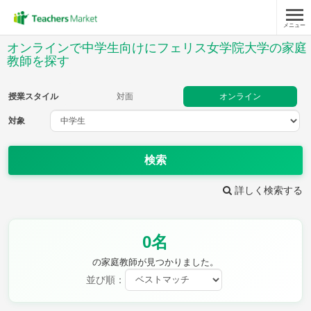
メニュー
授業スタイル
オンラインで中学生向けにフェリス女学院大学の家庭
教師を探す
対面
オンライン
授業スタイル
対面
オンライン
対象
対象
検索
教科
詳しく検索する
英語
数学
現代文
古典
理科
地理
歴史
公民
芸術
音楽
保健体育
技術
0名
家庭科
の家庭教師が見つかりました。
並び順：
時給：¥1,000 ～ ¥10,000