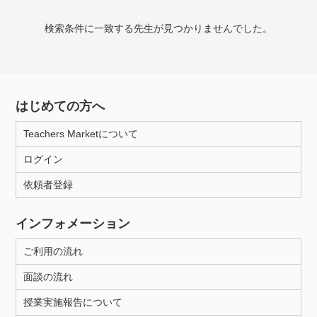
検索条件に一致する先生が見つかりませんでした。
授業可能日
月曜日
火曜日
水曜日
木曜日
金曜日
土曜日
日曜日
はじめての方へ
Teachers Marketについて
所属大学
ログイン
依頼者登録
年齢：18-101歳
インフォメーション
ご利用の流れ
性別
面談の流れ
授業実施報告について