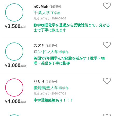
nCvMuh
(19)男性
千葉大学
工学部
最終ログイン:2026-08-05
数学物理化学を基礎から受験対策まで、分かる
3,500
¥
/時給
まで丁寧に教えます
スズキ
(18)男性
ロンドン大学
理学部
英国で7年間学んだ経験を活かす！数学・物
理・英語を丁寧に指導
3,000
¥
/時給
りりり
(21)女性
慶應義塾大学
医学部
最終ログイン:2026-07-29
中学受験経験あり！！！
4,000
¥
/時給