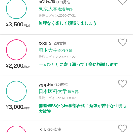
aGUwJ0
(19)男性
東京大学
教養学部
最終ログイン:2026-07-31
無理なく楽しく頑張りましょう
3,500
¥
/時給
fxxqjS
(20)女性
埼玉大学
教養学部
最終ログイン:2026-07-22
一人ひとりに寄り添って丁寧に指導します
2,200
¥
/時給
ygqtHe
(20)男性
日本医科大学
医学部
最終ログイン:2026-08-02
偏差値53から医学部合格！勉強が苦手な生徒も
3,000
¥
/時給
大歓迎
R.T.
(20)女性