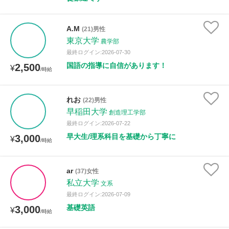
A.M
(21)男性
東京大学
農学部
最終ログイン:2026-07-30
国語の指導に自信があります！
2,500
¥
/時給
れお
(22)男性
早稲田大学
創造理工学部
最終ログイン:2026-07-22
早大生/理系科目を基礎から丁寧に
3,000
¥
/時給
ar
(37)女性
私立大学
文系
最終ログイン:2026-07-09
基礎英語
3,000
¥
/時給