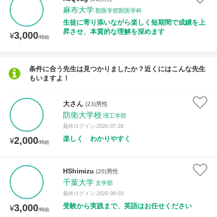
麻布大学
獣医学部獣医学科
生徒に寄り添いながら楽しく短期間で成績を上
授業可能日
昇させ、本質的な理解を深めます
3,000
¥
/時給
月曜日
火曜日
水曜日
木曜日
金曜日
条件に合う先生は見つかりましたか？近くにはこんな先生
土曜日
日曜日
もいますよ！
所属大学
大さん
(23)男性
防衛大学校
理工学部
最終ログイン:2026-07-28
楽しく わかりやすく
年齢：18-101歳
2,000
¥
/時給
HShimizu
(20)男性
性別
千葉大学
文学部
最終ログイン:2026-08-03
受験から実践まで、英語はお任せください
3,000
¥
/時給