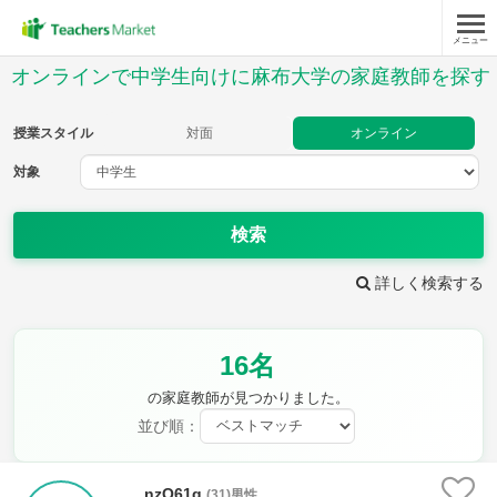
メニュー
授業スタイル
オンラインで中学生向けに麻布大学の家庭教師を探す
対面
オンライン
授業スタイル
対面
オンライン
対象
対象
検索
教科
詳しく検索する
英語
数学
現代文
古典
理科
地理
16名
歴史
公民
芸術
音楽
保健体育
技術
の家庭教師が見つかりました。
家庭科
並び順：
時給：¥1,000 ～ ¥10,000
nzQ61g
(31)男性