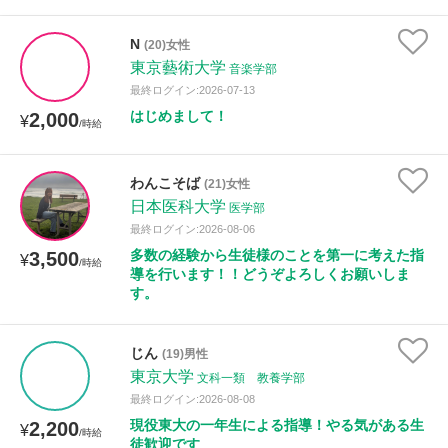
N
(20)女性
東京藝術大学
音楽学部
最終ログイン:2026-07-13
はじめまして！
2,000
¥
/時給
わんこそば
(21)女性
日本医科大学
医学部
最終ログイン:2026-08-06
多数の経験から生徒様のことを第一に考えた指
3,500
¥
/時給
導を行います！！どうぞよろしくお願いしま
す。
じん
(19)男性
東京大学
文科一類 教養学部
最終ログイン:2026-08-08
現役東大の一年生による指導！やる気がある生
2,200
¥
/時給
徒歓迎です