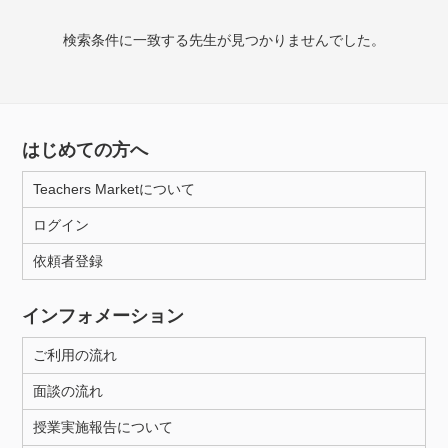
検索条件に一致する先生が見つかりませんでした。
授業可能日
月曜日
火曜日
水曜日
木曜日
金曜日
土曜日
日曜日
はじめての方へ
Teachers Marketについて
所属大学
ログイン
依頼者登録
年齢：18-101歳
インフォメーション
ご利用の流れ
性別
面談の流れ
授業実施報告について