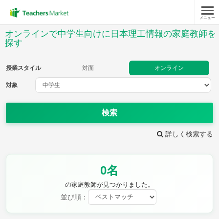
メニュー
授業スタイル
オンラインで中学生向けに日本理工情報の家庭教師を
探す
対面
オンライン
授業スタイル
対面
オンライン
対象
対象
検索
教科
詳しく検索する
英語
数学
現代文
古典
理科
地理
歴史
公民
芸術
音楽
保健体育
技術
0名
家庭科
の家庭教師が見つかりました。
並び順：
時給：¥1,000 ～ ¥10,000