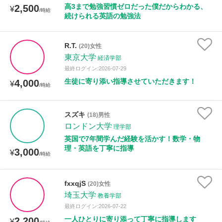
高3まで勉強習慣ゼロだった僕だからわかる、
2,500
¥
/時給
続けられる英語の勉強法
R.T.
(20)女性
東京大学
経済学部
最終ログイン:2026-07-29
生徒に寄り添い指導させていただきます！
4,000
¥
/時給
スズキ
(18)男性
ロンドン大学
理学部
英国で7年間学んだ経験を活かす！数学・物
理・英語を丁寧に指導
3,000
¥
/時給
fxxqjS
(20)女性
埼玉大学
教養学部
最終ログイン:2026-07-22
一人ひとりに寄り添って丁寧に指導します
2,200
¥