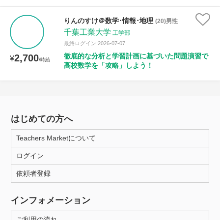
りんのすけ＠数学･情報･地理
(20)男性
千葉工業大学
工学部
最終ログイン:2026-07-07
徹底的な分析と学習計画に基づいた問題演習で
2,700
¥
/時給
高校数学を「攻略」しよう！
はじめての方へ
Teachers Marketについて
ログイン
依頼者登録
インフォメーション
ご利用の流れ