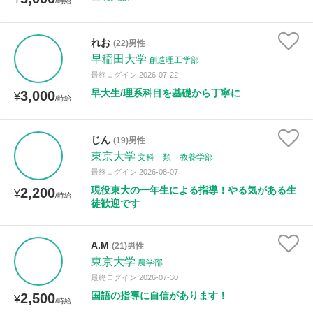
/時給
れお
(22)男性
早稲田大学
創造理工学部
最終ログイン:2026-07-22
早大生/理系科目を基礎から丁寧に
3,000
¥
/時給
じん
(19)男性
東京大学
文科一類 教養学部
最終ログイン:2026-08-07
現役東大の一年生による指導！やる気がある生
2,200
¥
/時給
徒歓迎です
A.M
(21)男性
東京大学
農学部
最終ログイン:2026-07-30
国語の指導に自信があります！
2,500
¥
/時給