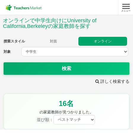
メニュー
授業スタイル
オンラインで中学生向けにUniversity of
California,Berkeleyの家庭教師を探す
対面
オンライン
授業スタイル
対面
オンライン
対象
対象
検索
教科
詳しく検索する
英語
数学
現代文
古典
理科
地理
歴史
公民
芸術
音楽
保健体育
技術
16名
家庭科
の家庭教師が見つかりました。
並び順：
時給：¥1,000 ～ ¥10,000