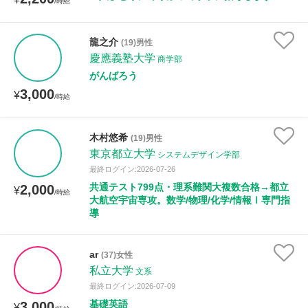
/時給
龍之介
(19)男性
慶應義塾大学
商学部
がんばろう
3,000
¥
/時給
木村悠希
(19)男性
東京都立大学
システムデザイン学部
最終ログイン:2026-07-26
共通テスト799点・理系難関大複数合格→都立
2,000
¥
/時給
大航空宇宙専攻。数学/物理/化学/情報Ⅰ専門指
導
ar
(37)女性
私立大学
文系
最終ログイン:2026-07-09
基礎英語
3,000
¥