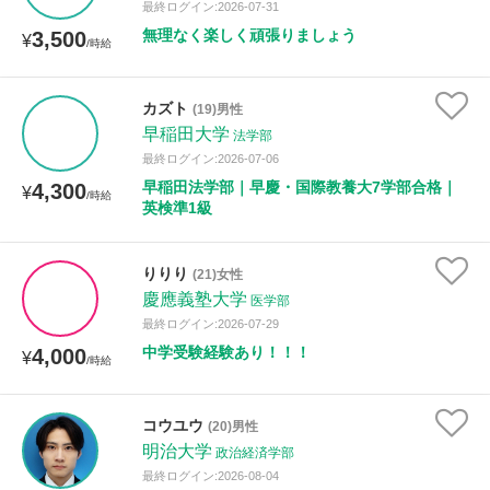
最終ログイン:2026-07-31
無理なく楽しく頑張りましょう
3,500
¥
/時給
カズト
(19)男性
早稲田大学
法学部
最終ログイン:2026-07-06
早稲田法学部｜早慶・国際教養大7学部合格｜
4,300
¥
/時給
英検準1級
りりり
(21)女性
慶應義塾大学
医学部
最終ログイン:2026-07-29
中学受験経験あり！！！
4,000
¥
/時給
コウユウ
(20)男性
明治大学
政治経済学部
最終ログイン:2026-08-04