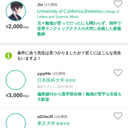
Jin
(27)男性
University of California,Berkeley
College of
授業可能日
Letters and Science, Music
元々勉強が苦ってだったにも関わらず、独学で
2,000
¥
/時給
世界ランクトップクラスの大学に合格した家庭
月曜日
火曜日
水曜日
木曜日
金曜日
教師
土曜日
日曜日
条件に合う先生は見つかりましたか？近くにはこんな先生
所属大学
もいますよ！
ygqtHe
(20)男性
日本医科大学
医学部
年齢：18-101歳
最終ログイン:2026-08-02
偏差値53から医学部合格！勉強が苦手な生徒も
3,000
¥
/時給
大歓迎
性別
aGUwJ0
(19)男性
東京大学
教養学部