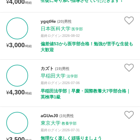
生徒に寄り添い指導させていただきます！
4,000
¥
/時給
ygqtHe
(20)男性
日本医科大学
医学部
最終ログイン:2026-08-02
偏差値53から医学部合格！勉強が苦手な生徒も
3,000
¥
/時給
大歓迎
カズト
(19)男性
早稲田大学
法学部
最終ログイン:2026-07-06
早稲田法学部｜早慶・国際教養大7学部合格｜
4,300
¥
/時給
英検準1級
aGUwJ0
(19)男性
東京大学
教養学部
最終ログイン:2026-07-31
無理なく楽しく頑張りましょう
3,500
¥