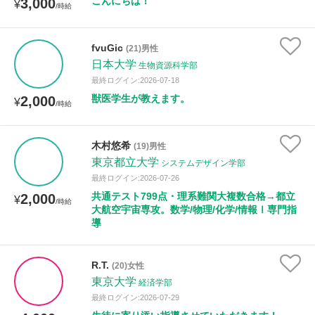
こんにちは！
3,000
¥
/時給
fvuGic
(21)男性
日本大学
生物資源科学部
最終ログイン:2026-07-18
獣医学生が教えます。
2,000
¥
/時給
木村悠希
(19)男性
東京都立大学
システムデザイン学部
最終ログイン:2026-07-26
共通テスト799点・理系難関大複数合格→都立
2,000
¥
/時給
大航空宇宙専攻。数学/物理/化学/情報Ⅰ専門指
導
R.T.
(20)女性
東京大学
経済学部
最終ログイン:2026-07-29