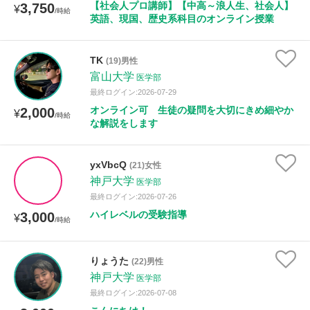
【社会人プロ講師】【中高～浪人生、社会人】
3,750
¥
/時給
英語、現国、歴史系科目のオンライン授業
TK
(19)男性
富山大学
医学部
最終ログイン:2026-07-29
オンライン可 生徒の疑問を大切にきめ細やか
2,000
¥
/時給
な解説をします
yxVbcQ
(21)女性
神戸大学
医学部
最終ログイン:2026-07-26
ハイレベルの受験指導
3,000
¥
/時給
りょうた
(22)男性
神戸大学
医学部
最終ログイン:2026-07-08