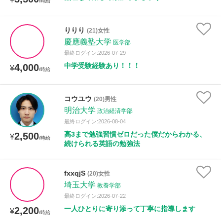
/時給
りりり
(21)女性
慶應義塾大学
医学部
最終ログイン:2026-07-29
中学受験経験あり！！！
4,000
¥
/時給
コウユウ
(20)男性
明治大学
政治経済学部
最終ログイン:2026-08-04
高3まで勉強習慣ゼロだった僕だからわかる、
2,500
¥
/時給
続けられる英語の勉強法
fxxqjS
(20)女性
埼玉大学
教養学部
最終ログイン:2026-07-22
一人ひとりに寄り添って丁寧に指導します
2,200
¥
/時給