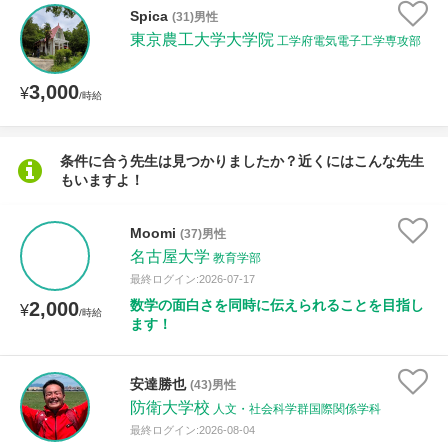
Spica
(31)男性
東京農工大学大学院
工学府電気電子工学専攻部
授業可能日
3,000
¥
/時給
月曜日
火曜日
水曜日
木曜日
金曜日
土曜日
日曜日
条件に合う先生は見つかりましたか？近くにはこんな先生
もいますよ！
所属大学
Moomi
(37)男性
名古屋大学
教育学部
最終ログイン:2026-07-17
年齢：18-101歳
数学の面白さを同時に伝えられることを目指し
2,000
¥
/時給
ます！
性別
安達勝也
(43)男性
防衛大学校
人文・社会科学群国際関係学科
最終ログイン:2026-08-04