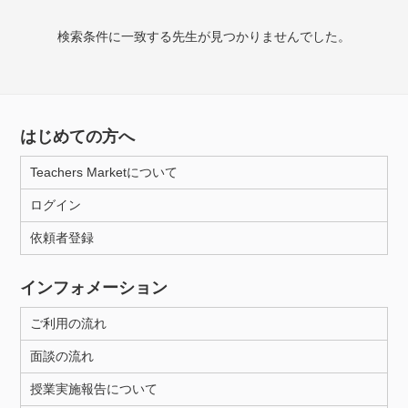
検索条件に一致する先生が見つかりませんでした。
授業可能日
月曜日
火曜日
水曜日
木曜日
金曜日
土曜日
日曜日
はじめての方へ
Teachers Marketについて
所属大学
ログイン
依頼者登録
年齢：18-101歳
インフォメーション
ご利用の流れ
性別
面談の流れ
授業実施報告について