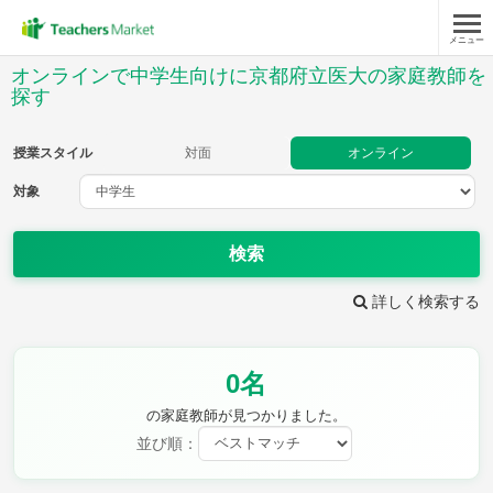
メニュー
授業スタイル
オンラインで中学生向けに京都府立医大の家庭教師を
探す
対面
オンライン
授業スタイル
対面
オンライン
対象
対象
検索
教科
詳しく検索する
英語
数学
現代文
古典
理科
地理
歴史
公民
芸術
音楽
保健体育
技術
0名
家庭科
の家庭教師が見つかりました。
並び順：
時給：¥1,000 ～ ¥10,000