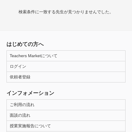
検索条件に一致する先生が見つかりませんでした。
授業可能日
月曜日
火曜日
水曜日
木曜日
金曜日
土曜日
日曜日
はじめての方へ
Teachers Marketについて
所属大学
ログイン
依頼者登録
年齢：18-101歳
インフォメーション
ご利用の流れ
性別
面談の流れ
授業実施報告について