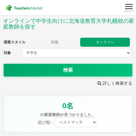
メニュー
授業スタイル
オンラインで中学生向けに北海道教育大学札幌校の家
庭教師を探す
対面
オンライン
授業スタイル
対面
オンライン
対象
対象
検索
教科
詳しく検索する
英語
数学
現代文
古典
理科
地理
歴史
公民
芸術
音楽
保健体育
技術
0名
家庭科
の家庭教師が見つかりました。
並び順：
時給：¥1,000 ～ ¥10,000