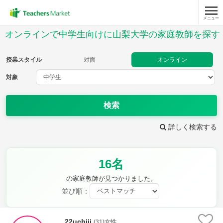
メニュー
授業スタイル
オンラインで中学生向けに山梨大学の家庭教師を探す
対面
オンライン
授業スタイル
対面
オンライン
対象
対象
検索
教科
詳しく検索する
英語
数学
現代文
古典
理科
地理
16名
歴史
公民
芸術
音楽
保健体育
技術
の家庭教師が見つかりました。
家庭科
並び順：
時給：¥1,000 ～ ¥10,000
22uchiii
(31)女性