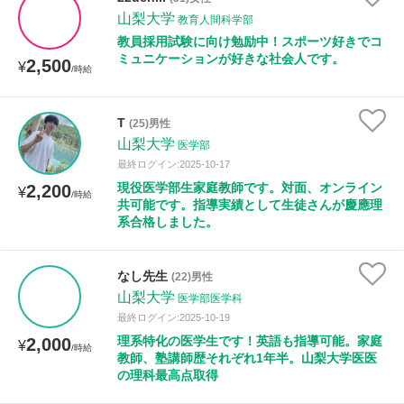
山梨大学
教育人間科学部
教員採用試験に向け勉励中！スポーツ好きでコ
授業可能日
ミュニケーションが好きな社会人です。
2,500
¥
/時給
月曜日
火曜日
水曜日
木曜日
金曜日
T
(25)男性
土曜日
日曜日
山梨大学
医学部
最終ログイン:2025-10-17
所属大学
現役医学部生家庭教師です。対面、オンライン
2,200
¥
/時給
共可能です。指導実績として生徒さんが慶應理
系合格しました。
年齢：18-101歳
なし先生
(22)男性
山梨大学
医学部医学科
最終ログイン:2025-10-19
性別
理系特化の医学生です！英語も指導可能。家庭
2,000
¥
/時給
教師、塾講師歴それぞれ1年半。山梨大学医医
の理科最高点取得