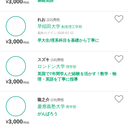
基礎英語
3,000
¥
/時給
れお
(22)男性
早稲田大学
創造理工学部
最終ログイン:2026-07-22
早大生/理系科目を基礎から丁寧に
3,000
¥
/時給
スズキ
(18)男性
ロンドン大学
理学部
英国で7年間学んだ経験を活かす！数学・物
理・英語を丁寧に指導
3,000
¥
/時給
龍之介
(19)男性
慶應義塾大学
商学部
がんばろう
3,000
¥
/時給