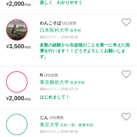
楽しく わかりやすく
2,000
¥
/時給
わんこそば
(21)女性
日本医科大学
医学部
最終ログイン:2026-08-06
多数の経験から生徒様のことを第一に考えた指
3,500
¥
/時給
導を行います！！どうぞよろしくお願いしま
す。
N
(20)女性
東京藝術大学
音楽学部
最終ログイン:2026-07-13
はじめまして！
2,000
¥
/時給
じん
(19)男性
東京大学
文科一類 教養学部
最終ログイン:2026-08-06