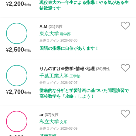
現役東大の一年生による指導！やる気がある生
2,200
¥
/時給
徒歓迎です
A.M
(21)男性
東京大学
農学部
最終ログイン:2026-07-30
国語の指導に自信があります！
2,500
¥
/時給
りんのすけ＠数学･情報･地理
(20)男性
千葉工業大学
工学部
最終ログイン:2026-07-07
徹底的な分析と学習計画に基づいた問題演習で
2,700
¥
/時給
高校数学を「攻略」しよう！
ar
(37)女性
私立大学
文系
最終ログイン:2026-07-09