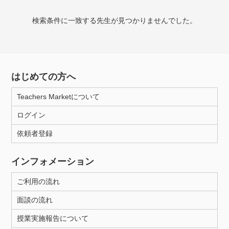
検索条件に一致する先生が見つかりませんでした。
授業可能日
月曜日
火曜日
水曜日
木曜日
金曜日
土曜日
日曜日
はじめての方へ
Teachers Marketについて
所属大学
ログイン
依頼者登録
年齢：18-101歳
インフォメーション
ご利用の流れ
性別
面談の流れ
授業実施報告について