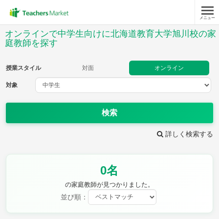
メニュー
授業スタイル
オンラインで中学生向けに北海道教育大学旭川校の家
庭教師を探す
対面
オンライン
授業スタイル
対面
オンライン
対象
対象
検索
教科
詳しく検索する
英語
数学
現代文
古典
理科
地理
歴史
公民
芸術
音楽
保健体育
技術
0名
家庭科
の家庭教師が見つかりました。
並び順：
時給：¥1,000 ～ ¥10,000