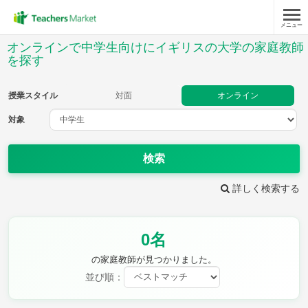
メニュー
授業スタイル
オンラインで中学生向けにイギリスの大学の家庭教師
を探す
対面
オンライン
授業スタイル
対面
オンライン
対象
対象
検索
教科
詳しく検索する
英語
数学
現代文
古典
理科
地理
歴史
公民
芸術
音楽
保健体育
技術
0名
家庭科
の家庭教師が見つかりました。
並び順：
時給：¥1,000 ～ ¥10,000