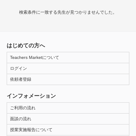
検索条件に一致する先生が見つかりませんでした。
授業可能日
月曜日
火曜日
水曜日
木曜日
金曜日
土曜日
日曜日
はじめての方へ
Teachers Marketについて
所属大学
ログイン
依頼者登録
年齢：18-101歳
インフォメーション
ご利用の流れ
性別
面談の流れ
授業実施報告について