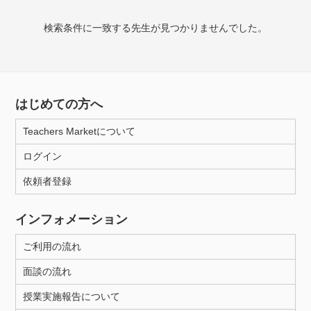
検索条件に一致する先生が見つかりませんでした。
授業可能日
月曜日
火曜日
水曜日
木曜日
金曜日
土曜日
日曜日
はじめての方へ
Teachers Marketについて
所属大学
ログイン
依頼者登録
年齢：18-101歳
インフォメーション
ご利用の流れ
性別
面談の流れ
授業実施報告について