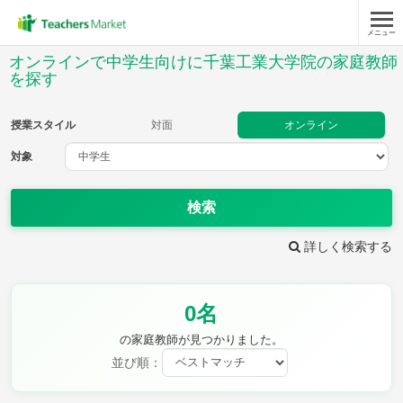
メニュー
授業スタイル
オンラインで中学生向けに千葉工業大学院の家庭教師
を探す
対面
オンライン
授業スタイル
対面
オンライン
対象
対象
検索
教科
詳しく検索する
英語
数学
現代文
古典
理科
地理
歴史
公民
芸術
音楽
保健体育
技術
0名
家庭科
の家庭教師が見つかりました。
並び順：
時給：¥1,000 ～ ¥10,000