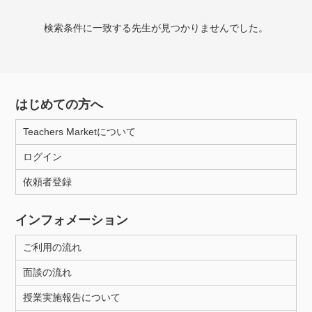
検索条件に一致する先生が見つかりませんでした。
授業可能日
月曜日
火曜日
水曜日
木曜日
金曜日
土曜日
日曜日
はじめての方へ
Teachers Marketについて
所属大学
ログイン
依頼者登録
年齢：18-101歳
インフォメーション
ご利用の流れ
性別
面談の流れ
授業実施報告について