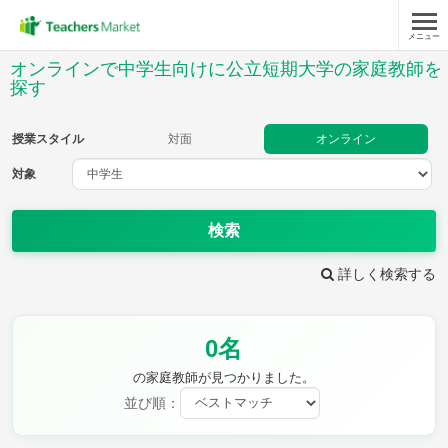
メニュー
授業スタイル
オンラインで中学生向けに公立短期大学の家庭教師を
探す
対面
オンライン
授業スタイル
対面
オンライン
対象
対象
検索
教科
詳しく検索する
英語
数学
現代文
古典
理科
地理
歴史
公民
芸術
音楽
保健体育
技術
0名
家庭科
の家庭教師が見つかりました。
並び順：
時給：¥1,000 ～ ¥10,000