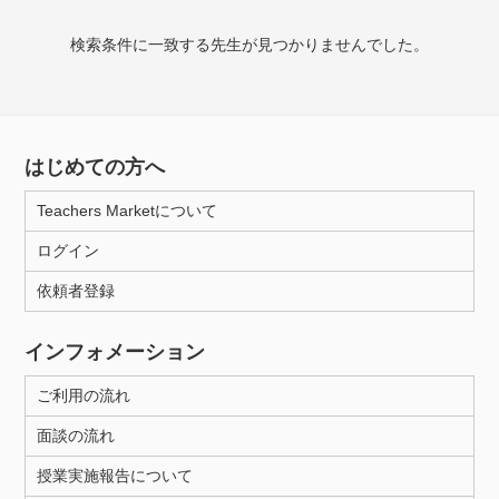
検索条件に一致する先生が見つかりませんでした。
授業可能日
月曜日
火曜日
水曜日
木曜日
金曜日
土曜日
日曜日
はじめての方へ
Teachers Marketについて
所属大学
ログイン
依頼者登録
年齢：18-101歳
インフォメーション
ご利用の流れ
性別
面談の流れ
授業実施報告について