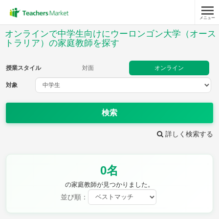
メニュー
授業スタイル
オンラインで中学生向けにウーロンゴン大学（オース
トラリア）の家庭教師を探す
対面
オンライン
授業スタイル
対面
オンライン
対象
対象
検索
教科
詳しく検索する
英語
数学
現代文
古典
理科
地理
歴史
公民
芸術
音楽
保健体育
技術
0名
家庭科
の家庭教師が見つかりました。
並び順：
時給：¥1,000 ～ ¥10,000