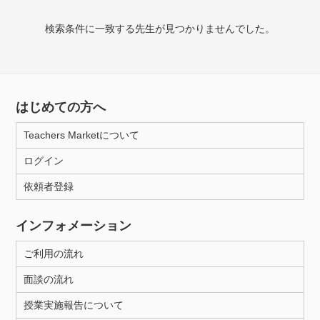
検索条件に一致する先生が見つかりませんでした。
授業可能日
月曜日
火曜日
水曜日
木曜日
金曜日
土曜日
日曜日
はじめての方へ
Teachers Marketについて
所属大学
ログイン
依頼者登録
年齢：18-101歳
インフォメーション
ご利用の流れ
性別
面談の流れ
授業実施報告について