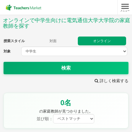
メニュー
授業スタイル
オンラインで中学生向けに電気通信大学大学院の家庭
教師を探す
対面
オンライン
授業スタイル
対面
オンライン
対象
対象
検索
教科
詳しく検索する
英語
数学
現代文
古典
理科
地理
歴史
公民
芸術
音楽
保健体育
技術
0名
家庭科
の家庭教師が見つかりました。
並び順：
時給：¥1,000 ～ ¥10,000