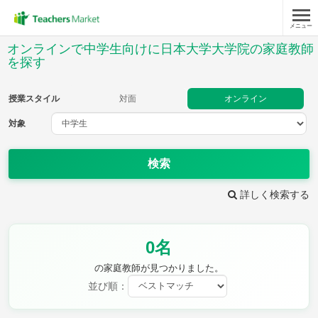
メニュー
授業スタイル
オンラインで中学生向けに日本大学大学院の家庭教師
を探す
対面
オンライン
授業スタイル
対面
オンライン
対象
対象
検索
教科
詳しく検索する
英語
数学
現代文
古典
理科
地理
歴史
公民
芸術
音楽
保健体育
技術
0名
家庭科
の家庭教師が見つかりました。
並び順：
時給：¥1,000 ～ ¥10,000