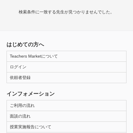
検索条件に一致する先生が見つかりませんでした。
授業可能日
月曜日
火曜日
水曜日
木曜日
金曜日
土曜日
日曜日
はじめての方へ
Teachers Marketについて
所属大学
ログイン
依頼者登録
年齢：18-101歳
インフォメーション
ご利用の流れ
性別
面談の流れ
授業実施報告について