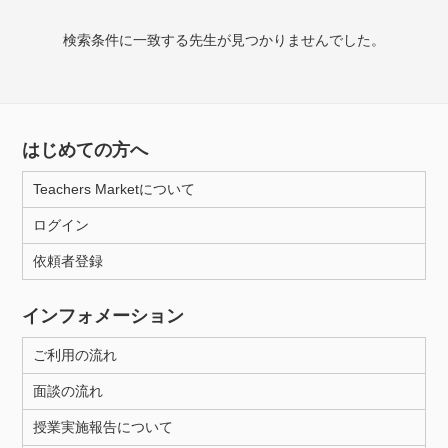
検索条件に一致する先生が見つかりませんでした。
授業可能日
月曜日
火曜日
水曜日
木曜日
金曜日
土曜日
日曜日
はじめての方へ
Teachers Marketについて
所属大学
ログイン
依頼者登録
年齢：18-101歳
インフォメーション
ご利用の流れ
性別
面談の流れ
授業実施報告について