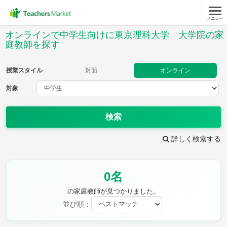
メニュー
授業スタイル
オンラインで中学生向けに東京理科大学 大学院の家
庭教師を探す
対面
オンライン
授業スタイル
対面
オンライン
対象
対象
検索
教科
詳しく検索する
英語
数学
現代文
古典
理科
地理
歴史
公民
芸術
音楽
保健体育
技術
0名
家庭科
の家庭教師が見つかりました。
並び順：
時給：¥1,000 ～ ¥10,000