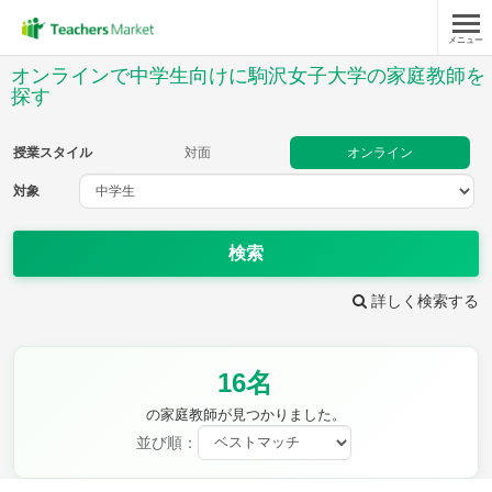
メニュー
授業スタイル
オンラインで中学生向けに駒沢女子大学の家庭教師を
探す
対面
オンライン
授業スタイル
対面
オンライン
対象
対象
検索
教科
詳しく検索する
英語
数学
現代文
古典
理科
地理
歴史
公民
芸術
音楽
保健体育
技術
16名
家庭科
の家庭教師が見つかりました。
並び順：
時給：¥1,000 ～ ¥10,000