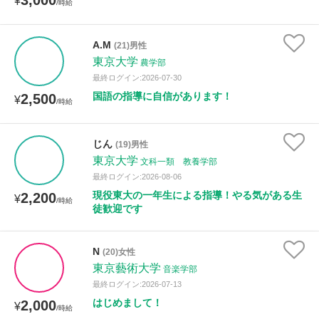
3,000
¥
/時給
A.M
(21)男性
東京大学
農学部
最終ログイン:2026-07-30
国語の指導に自信があります！
2,500
¥
/時給
じん
(19)男性
東京大学
文科一類 教養学部
最終ログイン:2026-08-06
現役東大の一年生による指導！やる気がある生
2,200
¥
/時給
徒歓迎です
N
(20)女性
東京藝術大学
音楽学部
最終ログイン:2026-07-13
はじめまして！
2,000
¥
/時給