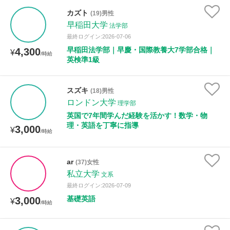
カズト
(19)男性
早稲田大学
法学部
最終ログイン:2026-07-06
早稲田法学部｜早慶・国際教養大7学部合格｜
4,300
¥
/時給
英検準1級
スズキ
(18)男性
ロンドン大学
理学部
英国で7年間学んだ経験を活かす！数学・物
理・英語を丁寧に指導
3,000
¥
/時給
ar
(37)女性
私立大学
文系
最終ログイン:2026-07-09
基礎英語
3,000
¥
/時給