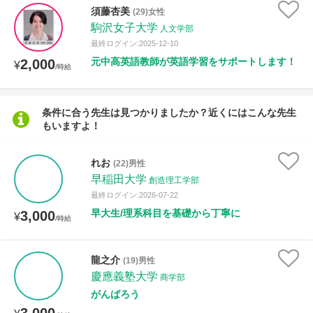
須藤杏美
(29)女性
駒沢女子大学
人文学部
授業可能日
最終ログイン:2025-12-10
元中高英語教師が英語学習をサポートします！
2,000
¥
/時給
月曜日
火曜日
水曜日
木曜日
金曜日
土曜日
日曜日
条件に合う先生は見つかりましたか？近くにはこんな先生
もいますよ！
所属大学
れお
(22)男性
早稲田大学
創造理工学部
最終ログイン:2026-07-22
年齢：18-101歳
早大生/理系科目を基礎から丁寧に
3,000
¥
/時給
性別
龍之介
(19)男性
慶應義塾大学
商学部
がんばろう