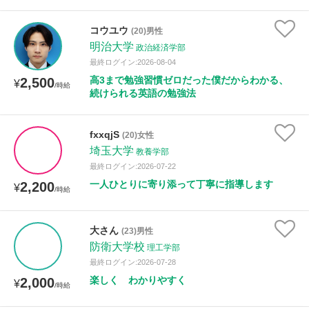
コウユウ
(20)男性
明治大学
政治経済学部
最終ログイン:2026-08-04
高3まで勉強習慣ゼロだった僕だからわかる、
2,500
¥
/時給
続けられる英語の勉強法
fxxqjS
(20)女性
埼玉大学
教養学部
最終ログイン:2026-07-22
一人ひとりに寄り添って丁寧に指導します
2,200
¥
/時給
大さん
(23)男性
防衛大学校
理工学部
最終ログイン:2026-07-28
楽しく わかりやすく
2,000
¥
/時給