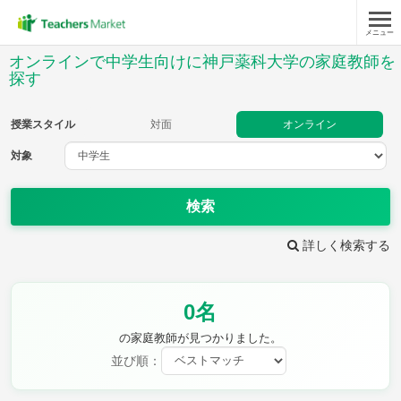
メニュー
授業スタイル
オンラインで中学生向けに神戸薬科大学の家庭教師を
探す
対面
オンライン
授業スタイル
対面
オンライン
対象
対象
検索
教科
詳しく検索する
英語
数学
現代文
古典
理科
地理
歴史
公民
芸術
音楽
保健体育
技術
0名
家庭科
の家庭教師が見つかりました。
並び順：
時給：¥1,000 ～ ¥10,000