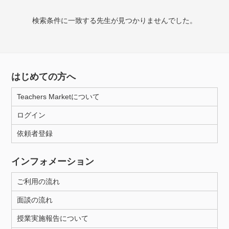
検索条件に一致する先生が見つかりませんでした。
授業可能日
月曜日
火曜日
水曜日
木曜日
金曜日
土曜日
日曜日
はじめての方へ
Teachers Marketについて
所属大学
ログイン
依頼者登録
年齢：18-101歳
インフォメーション
ご利用の流れ
性別
面談の流れ
授業実施報告について