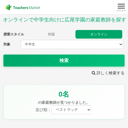
メニュー
授業スタイル
オンラインで中学生向けに広尾学園の家庭教師を探す
対面
オンライン
授業スタイル
対面
オンライン
対象
対象
検索
教科
詳しく検索する
英語
数学
現代文
古典
理科
地理
0名
歴史
公民
芸術
音楽
保健体育
技術
の家庭教師が見つかりました。
家庭科
並び順：
時給：¥1,000 ～ ¥10,000