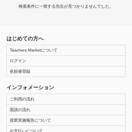
検索条件に一致する先生が見つかりませんでした。
授業可能日
月曜日
火曜日
水曜日
木曜日
金曜日
はじめての方へ
土曜日
日曜日
Teachers Marketについて
所属大学
ログイン
依頼者登録
年齢：18-101歳
インフォメーション
ご利用の流れ
性別
面談の流れ
授業実施報告について
お支払いについて