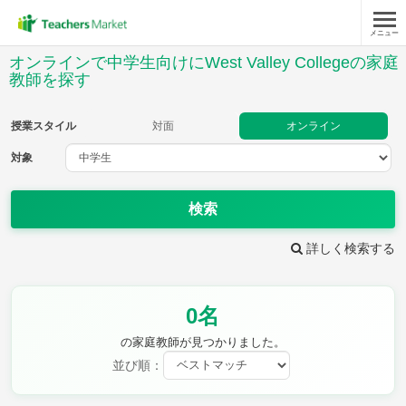
メニュー
授業スタイル
オンラインで中学生向けにWest Valley Collegeの家庭
教師を探す
対面
オンライン
授業スタイル
対面
オンライン
対象
対象
検索
教科
詳しく検索する
英語
数学
現代文
古典
理科
地理
歴史
公民
芸術
音楽
保健体育
技術
0名
家庭科
の家庭教師が見つかりました。
並び順：
時給：¥1,000 ～ ¥10,000