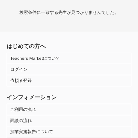
検索条件に一致する先生が見つかりませんでした。
授業可能日
月曜日
火曜日
水曜日
木曜日
金曜日
土曜日
日曜日
はじめての方へ
Teachers Marketについて
所属大学
ログイン
依頼者登録
年齢：18-101歳
インフォメーション
ご利用の流れ
性別
面談の流れ
授業実施報告について