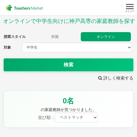
メニュー
授業スタイル
オンラインで中学生向けに神戸高専の家庭教師を探す
対面
オンライン
授業スタイル
対面
オンライン
対象
対象
検索
教科
詳しく検索する
英語
数学
現代文
古典
理科
地理
0名
歴史
公民
芸術
音楽
保健体育
技術
の家庭教師が見つかりました。
家庭科
並び順：
時給：¥1,000 ～ ¥10,000