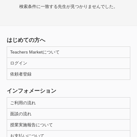
検索条件に一致する先生が見つかりませんでした。
授業可能日
月曜日
火曜日
水曜日
木曜日
金曜日
はじめての方へ
土曜日
日曜日
Teachers Marketについて
所属大学
ログイン
依頼者登録
年齢：18-101歳
インフォメーション
ご利用の流れ
性別
面談の流れ
授業実施報告について
お支払いについて