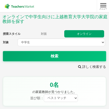
メニュー
授業スタイル
オンラインで中学生向けに上越教育大学大学院の家庭
教師を探す
対面
オンライン
授業スタイル
対面
オンライン
対象
対象
検索
教科
詳しく検索する
英語
数学
現代文
古典
理科
地理
歴史
公民
芸術
音楽
保健体育
技術
0名
家庭科
の家庭教師が見つかりました。
並び順：
時給：¥1,000 ～ ¥10,000