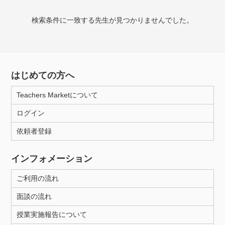
検索条件に一致する先生が見つかりませんでした。
授業可能日
月曜日
火曜日
水曜日
木曜日
金曜日
土曜日
日曜日
はじめての方へ
Teachers Marketについて
所属大学
ログイン
依頼者登録
年齢：18-101歳
インフォメーション
ご利用の流れ
性別
面談の流れ
授業実施報告について