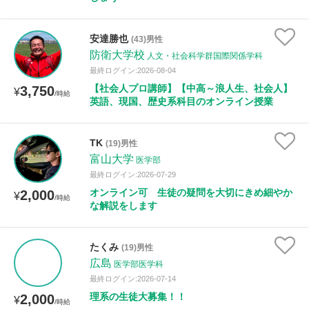
安達勝也
(43)男性
防衛大学校
人文・社会科学群国際関係学科
最終ログイン:2026-08-04
【社会人プロ講師】【中高～浪人生、社会人】
3,750
¥
/時給
英語、現国、歴史系科目のオンライン授業
TK
(19)男性
富山大学
医学部
最終ログイン:2026-07-29
オンライン可 生徒の疑問を大切にきめ細やか
2,000
¥
/時給
な解説をします
たくみ
(19)男性
広島
医学部医学科
最終ログイン:2026-07-14
理系の生徒大募集！！
2,000
¥
/時給