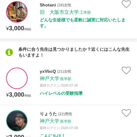
Shotani
(38)女性
旧 大阪市立大学
工学部
授業可能日
どんな生徒様でも柔軟に誠実に対応いたしま
す。
3,000
¥
/時給
月曜日
火曜日
水曜日
木曜日
金曜日
土曜日
日曜日
条件に合う先生は見つかりましたか？近くにはこんな先生
もいますよ！
所属大学
yxVbcQ
(21)女性
神戸大学
医学部
最終ログイン:2026-07-26
年齢：18-101歳
ハイレベルの受験指導
3,000
¥
/時給
性別
りょうた
(22)男性
神戸大学
医学部
最終ログイン:2026-07-08
こんにちは！