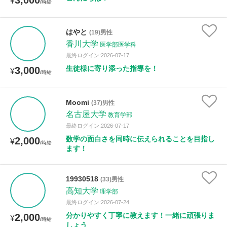
3,000
¥
/時給
はやと
(19)男性
香川大学
医学部医学科
最終ログイン:2026-07-17
生徒様に寄り添った指導を！
3,000
¥
/時給
Moomi
(37)男性
名古屋大学
教育学部
最終ログイン:2026-07-17
数学の面白さを同時に伝えられることを目指し
2,000
¥
/時給
ます！
19930518
(33)男性
高知大学
理学部
最終ログイン:2026-07-24
分かりやすく丁寧に教えます！一緒に頑張りま
2,000
¥
/時給
しょう