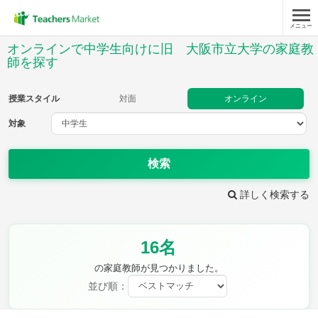
メニュー
授業スタイル
オンラインで中学生向けに旧 大阪市立大学の家庭教
師を探す
対面
オンライン
授業スタイル
対面
オンライン
対象
対象
検索
教科
詳しく検索する
英語
数学
現代文
古典
理科
地理
歴史
公民
芸術
音楽
保健体育
技術
16名
家庭科
の家庭教師が見つかりました。
並び順：
時給：¥1,000 ～ ¥10,000