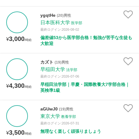
ygqtHe
(20)男性
日本医科大学
医学部
最終ログイン:2026-08-02
偏差値53から医学部合格！勉強が苦手な生徒も
3,000
¥
/時給
大歓迎
カズト
(19)男性
早稲田大学
法学部
最終ログイン:2026-07-06
早稲田法学部｜早慶・国際教養大7学部合格｜
4,300
¥
/時給
英検準1級
aGUwJ0
(19)男性
東京大学
教養学部
最終ログイン:2026-07-31
無理なく楽しく頑張りましょう
3,500
¥
/時給