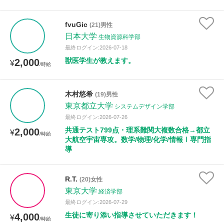
fvuGic
(21)男性
日本大学
生物資源科学部
最終ログイン:2026-07-18
獣医学生が教えます。
2,000
¥
/時給
木村悠希
(19)男性
東京都立大学
システムデザイン学部
最終ログイン:2026-07-26
共通テスト799点・理系難関大複数合格→都立
2,000
¥
/時給
大航空宇宙専攻。数学/物理/化学/情報Ⅰ専門指
導
R.T.
(20)女性
東京大学
経済学部
最終ログイン:2026-07-29
生徒に寄り添い指導させていただきます！
4,000
¥
/時給