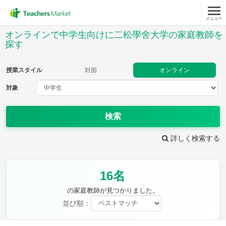
メニュー
授業スタイル
オンラインで中学生向けに二松學舍大学の家庭教師を
探す
対面
オンライン
授業スタイル
対面
オンライン
対象
対象
検索
教科
詳しく検索する
英語
数学
現代文
古典
理科
地理
歴史
公民
芸術
音楽
保健体育
技術
16名
家庭科
の家庭教師が見つかりました。
並び順：
時給：¥1,000 ～ ¥10,000