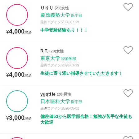
りりり
(21)女性
慶應義塾大学
医学部
最終ログイン:2026-07-29
中学受験経験あり！！！
4,000
¥
/時給
R.T.
(20)女性
東京大学
経済学部
最終ログイン:2026-07-29
生徒に寄り添い指導させていただきます！
4,000
¥
/時給
ygqtHe
(20)男性
日本医科大学
医学部
最終ログイン:2026-08-02
偏差値53から医学部合格！勉強が苦手な生徒も
3,000
¥
/時給
大歓迎