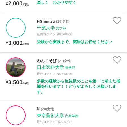
楽しく わかりやすく
2,000
¥
/時給
HShimizu
(20)男性
千葉大学
文学部
最終ログイン:2026-08-03
受験から実践まで、英語はお任せください
3,000
¥
/時給
わんこそば
(21)女性
日本医科大学
医学部
最終ログイン:2026-08-06
多数の経験から生徒様のことを第一に考えた指
3,500
¥
/時給
導を行います！！どうぞよろしくお願いしま
す。
N
(20)女性
東京藝術大学
音楽学部
最終ログイン:2026-07-13