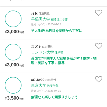
れお
(22)男性
早稲田大学
創造理工学部
最終ログイン:2026-07-22
早大生/理系科目を基礎から丁寧に
3,000
¥
/時給
スズキ
(18)男性
ロンドン大学
理学部
英国で7年間学んだ経験を活かす！数学・物
理・英語を丁寧に指導
3,000
¥
/時給
aGUwJ0
(19)男性
東京大学
教養学部
最終ログイン:2026-07-31
無理なく楽しく頑張りましょう
3,500
¥
/時給