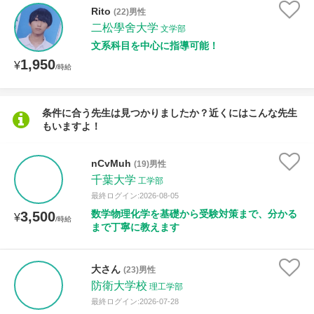
Rito
(22)男性
二松學舍大学
文学部
授業可能日
文系科目を中心に指導可能！
1,950
¥
/時給
月曜日
火曜日
水曜日
木曜日
金曜日
土曜日
日曜日
条件に合う先生は見つかりましたか？近くにはこんな先生
もいますよ！
所属大学
nCvMuh
(19)男性
千葉大学
工学部
最終ログイン:2026-08-05
年齢：18-101歳
数学物理化学を基礎から受験対策まで、分かる
3,500
¥
/時給
まで丁寧に教えます
性別
大さん
(23)男性
防衛大学校
理工学部
最終ログイン:2026-07-28