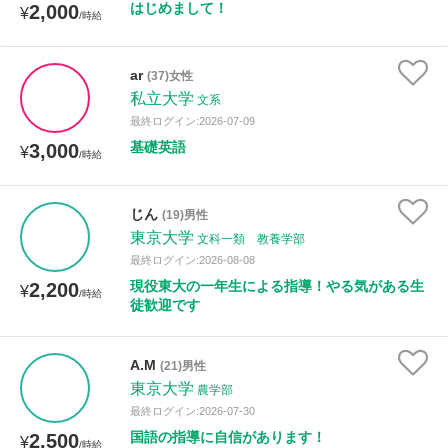
はじめまして！
2,000
¥
/時給
ar
(37)女性
私立大学
文系
最終ログイン:2026-07-09
基礎英語
3,000
¥
/時給
じん
(19)男性
東京大学
文科一類 教養学部
最終ログイン:2026-08-08
現役東大の一年生による指導！やる気がある生
2,200
¥
/時給
徒歓迎です
A.M
(21)男性
東京大学
農学部
最終ログイン:2026-07-30
国語の指導に自信があります！
2,500
¥
/時給