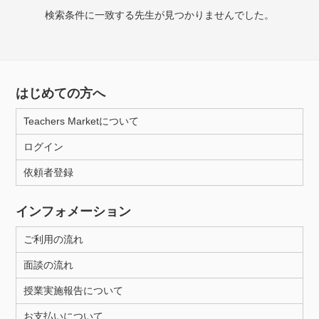
検索条件に一致する先生が見つかりませんでした。
授業可能日
月曜日
火曜日
水曜日
木曜日
金曜日
はじめての方へ
土曜日
日曜日
Teachers Marketについて
所属大学
ログイン
依頼者登録
年齢：18-101歳
インフォメーション
ご利用の流れ
性別
面談の流れ
授業実施報告について
お支払いについて