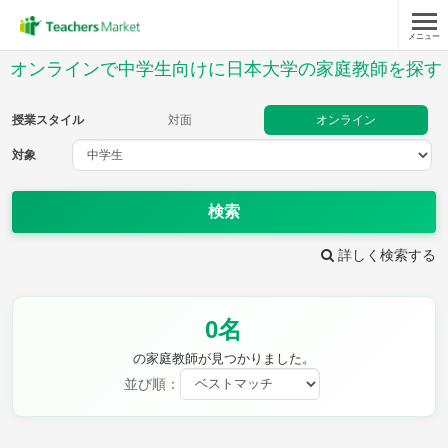
メニュー
授業スタイル
オンラインで中学生向けに日本大学の家庭教師を探す
対面
オンライン
授業スタイル
対面
オンライン
対象
対象
検索
教科
詳しく検索する
英語
数学
現代文
古典
理科
地理
0名
歴史
公民
芸術
音楽
保健体育
技術
の家庭教師が見つかりました。
家庭科
並び順：
時給：¥1,000 ～ ¥10,000