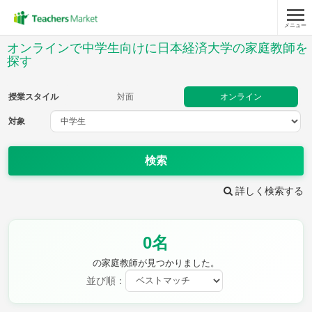
メニュー
授業スタイル
オンラインで中学生向けに日本経済大学の家庭教師を
探す
対面
オンライン
授業スタイル
対面
オンライン
対象
対象
検索
教科
詳しく検索する
英語
数学
現代文
古典
理科
地理
歴史
公民
芸術
音楽
保健体育
技術
0名
家庭科
の家庭教師が見つかりました。
並び順：
時給：¥1,000 ～ ¥10,000