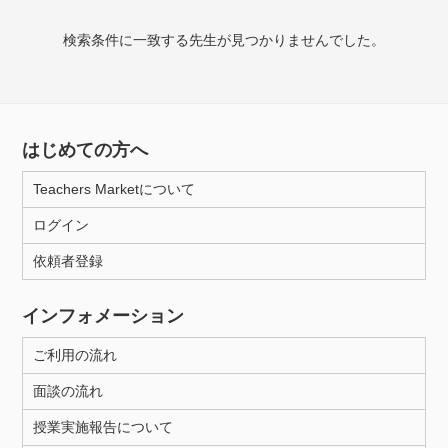
検索条件に一致する先生が見つかりませんでした。
授業可能日
月曜日
火曜日
水曜日
木曜日
金曜日
土曜日
日曜日
はじめての方へ
Teachers Marketについて
所属大学
ログイン
依頼者登録
年齢：18-101歳
インフォメーション
ご利用の流れ
性別
面談の流れ
授業実施報告について