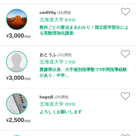
年齢：18-101歳
cm4V4q
(30)男性
北海道大学
医学部
教科ごとの要点まるわかり！国立医学部生によ
性別
る英数理強化講座
3,000
¥
/時給
おとうふ
(31)男性
北海道大学
工学部
愛媛県出身、大手個別指導塾で3年間指導経験
があり、中学...
3,000
¥
/時給
bagej6
(25)男性
北海道大学
理学部
よろしくお願いします
2,500
¥
/時給