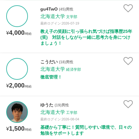
家庭科
gu4TwO
(45)男性
北海道大学
文学部
時給：¥1,000 ～ ¥10,000
最終ログイン:2026-07-19
教え子の笑顔に引っ張られ気づけば指導歴25年
4,000
¥
/時給
(笑) 対話をしながら一緒に思考力を身につけ
ましょう！
授業可能日
月曜日
火曜日
水曜日
木曜日
金曜日
こうだい
(18)男性
北海道大学
経済学部
土曜日
日曜日
徹底管理！
2,000
¥
/時給
所属大学
ゆうた
(19)男性
北海道大学
工学部
距離：15km以内
最終ログイン:2026-08-04
基礎から丁寧に！質問しやすい環境で、日々の
1,500
¥
/時給
勉強をサポートします