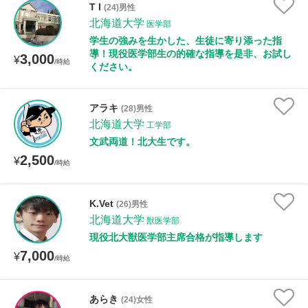
T I
(24)男性
北海道大学
医学部
学生の強みを生かした、生徒に寄り添った指
導！現役医学部生の的確な指導を是非、お試し
3,000
¥
/時給
ください。
アラキ
(28)男性
北海道大学
工学部
文武両道！北大生です。
2,500
¥
/時給
K.Vet
(26)男性
北海道大学
獣医学部
現役北大獣医学部主席合格が指導します
7,000
¥
/時給
あらき
(24)女性