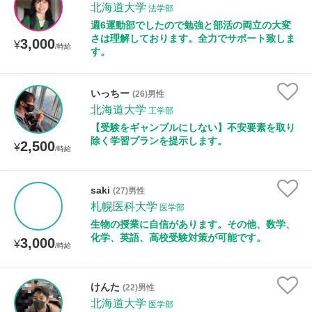
北海道大学
法学部
週6運動部でしたので勉強と部活の両立の大変
さは理解しております。全力でサポート致しま
3,000
¥
/時給
す。
いっちー
(26)男性
北海道大学
工学部
【受験をギャンブルにしない】不安要素を取り
除く学習プランを提示します。
2,500
¥
/時給
saki
(27)男性
札幌医科大学
医学部
生物の授業に自信があります。その他、数学、
化学、英語、高校受験対策が可能です。
3,000
¥
/時給
けんた
(22)男性
北海道大学
医学部