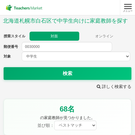
メニュー
授業スタイル
北海道札幌市白石区で中学生向けに家庭教師を探す
対面
オンライン
授業スタイル
対面
オンライン
郵便番号
郵便
番号
対象
対象
検索
詳しく検索する
教科
68名
英語
数学
現代文
古典
理科
地理
の家庭教師が見つかりました。
歴史
公民
並び順：
芸術
音楽
保健体育
技術