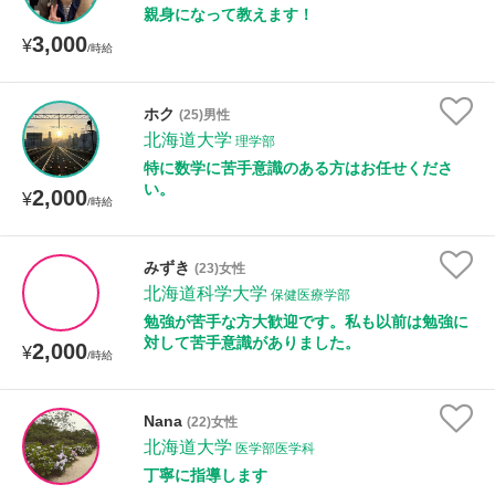
親身になって教えます！
3,000
¥
/時給
ホク
(25)男性
北海道大学
理学部
特に数学に苦手意識のある方はお任せくださ
い。
2,000
¥
/時給
みずき
(23)女性
北海道科学大学
保健医療学部
勉強が苦手な方大歓迎です。私も以前は勉強に
対して苦手意識がありました。
2,000
¥
/時給
Nana
(22)女性
北海道大学
医学部医学科
丁寧に指導します