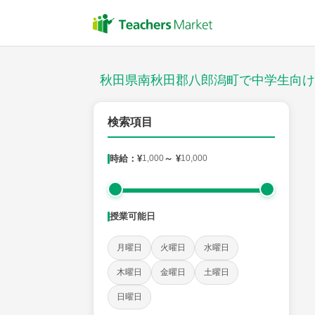
授業スタイル
対面
秋田県南秋田郡八郎潟町で中学生向け
郵便番号
検索項目
時給：¥
1,000
～ ¥
10,000
対象
授業可能日
教科
月曜日
火曜日
水曜日
英語
数学
現代文
古典
理科
地理
木曜日
金曜日
土曜日
日曜日
時給：¥1,000 ～ ¥10,000