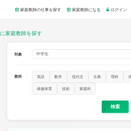
家庭教師の仕事を探す
家庭教師になる
ログイン
に家庭教師を探す
対象
教科
英語
数学
現代文
古典
理科
保健体育
技術
家庭科
検索
歴史
公民
芸術
音楽
保健体育
技術
家庭科