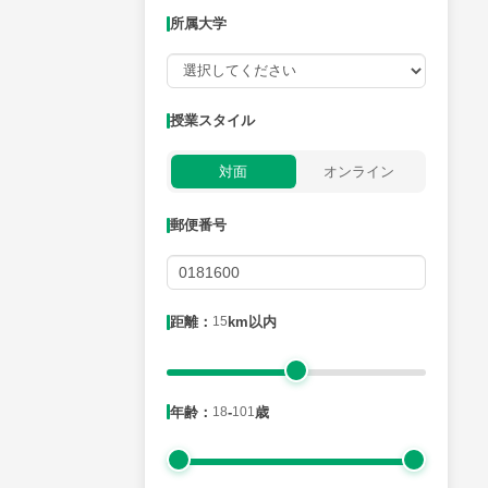
所属大学
授業可能日
授業スタイル
月曜日
火曜日
水曜日
木曜日
金曜日
対面
オンライン
所属大学
郵便番号
距離：15km以内
距離：
15
km以内
年齢：18-101歳
年齢：
18
-
101
歳
性別